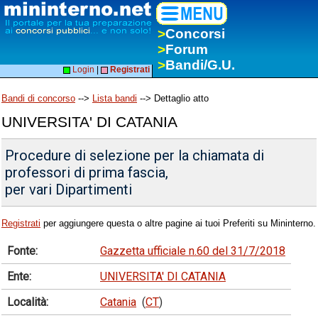
>
Concorsi
>
Forum
>
Bandi/G.U.
Login
|
Registrati
Bandi di concorso
-->
Lista bandi
--> Dettaglio atto
UNIVERSITA' DI CATANIA
Procedure di selezione per la chiamata di
professori di prima fascia,
per vari Dipartimenti
Registrati
per aggiungere questa o altre pagine ai tuoi Preferiti su Mininterno.
Fonte:
Gazzetta ufficiale n.60 del 31/7/2018
Ente:
UNIVERSITA' DI CATANIA
Località:
Catania
(
CT
)