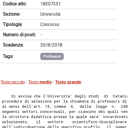
Codice atto:
18E07351
Sezione:
Università
Tipologia:
Concorso
Numero di posti:
-
Scadenza:
30/8/2018
Tags:
Professori
Testo piccolo
Testo
medio
Testo grande
-
-
    Si avvisa che l'Universita' degli studi  di  Catani
procedure di selezione per la chiamata di professori di
ai sensi dell'art. 18, comma  4,  della  legge  n.  240
seguenti settori concorsuali, per ciascuno dei quali ve
la struttura didattica presso la quale sara' incardinat
selezionato,   il   settore    scientifico-disciplinare
dell'individuazione dello specifico profilo,  il  numer