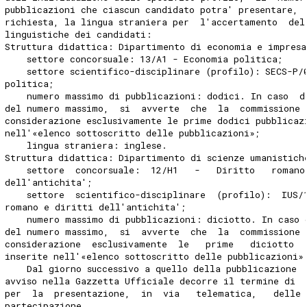
pubblicazioni che ciascun candidato potra' presentare, 
richiesta, la lingua straniera per  l'accertamento  del
linguistiche dei candidati: 
Struttura didattica: Dipartimento di economia e impresa
    settore concorsuale: 13/A1 - Economia politica; 
    settore scientifico-disciplinare (profilo): SECS-P/
politica; 
    numero massimo di pubblicazioni: dodici. In caso  d
del numero massimo,  si  avverte  che  la  commissione 
considerazione esclusivamente le prime dodici pubblicaz
nell'«elenco sottoscritto delle pubblicazioni»; 
    lingua straniera: inglese. 
Struttura didattica: Dipartimento di scienze umanistich
    settore  concorsuale:  12/H1   -   Diritto   romano
dell'antichita'; 
    settore  scientifico-disciplinare  (profilo):  IUS/
romano e diritti dell'antichita'; 
    numero massimo di pubblicazioni: diciotto. In caso 
del numero massimo,  si  avverte  che  la  commissione 
considerazione  esclusivamente  le   prime   diciotto  
inserite nell'«elenco sottoscritto delle pubblicazioni»
    Dal giorno successivo a quello della pubblicazione 
avviso nella Gazzetta Ufficiale decorre il termine di  
per  la  presentazione,  in  via   telematica,   delle
partecipazione. 