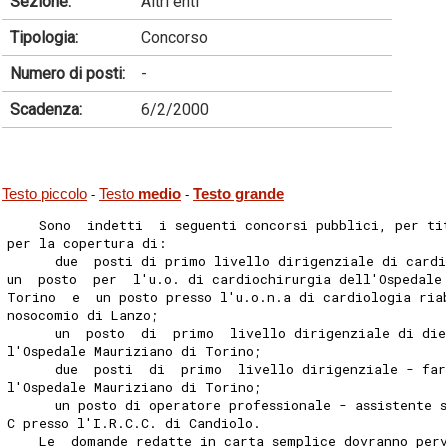
Sezione:
Altri enti
Tipologia:
Concorso
Numero di posti:
-
Scadenza:
6/2/2000
Testo piccolo
Testo
medio
Testo grande
-
-
    Sono  indetti  i seguenti concorsi pubblici, per ti
per la copertura di:
      due  posti di primo livello dirigenziale di cardi
un  posto  per  l'u.o. di cardiochirurgia dell'Ospedale
Torino  e  un posto presso l'u.o.n.a di cardiologia ria
nosocomio di Lanzo;
      un  posto  di  primo  livello dirigenziale di die
l'Ospedale Mauriziano di Torino;
      due  posti  di  primo  livello dirigenziale - far
l'Ospedale Mauriziano di Torino;
      un posto di operatore professionale - assistente 
C presso l'I.R.C.C. di Candiolo.
    Le  domande redatte in carta semplice dovranno per