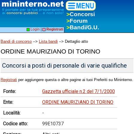
>
Concorsi
>
Forum
>
Bandi/G.U.
Login
|
Registrati
Bandi di concorso
-->
Lista bandi
--> Dettaglio atto
ORDINE MAURIZIANO DI TORINO
Concorsi a posti di personale di varie qualifiche
Registrati
per aggiungere questa o altre pagine ai tuoi Preferiti su Mininterno.
Fonte:
Gazzetta ufficiale n.2 del 7/1/2000
Ente:
ORDINE MAURIZIANO DI TORINO
Località:
-
Codice atto:
99E10737