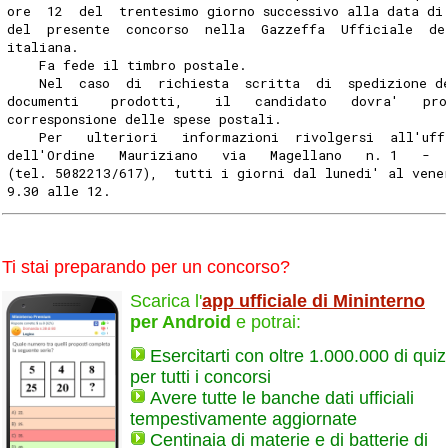
ore  12  del  trentesimo giorno successivo alla data di
del  presente  concorso  nella  Gazzeffa  Ufficiale  de
italiana.
    Fa fede il timbro postale.
    Nel  caso  di  richiesta  scritta  di  spedizione d
documenti    prodotti,    il   candidato   dovra'   pro
corresponsione delle spese postali.
    Per   ulteriori   informazioni  rivolgersi  all'uff
dell'Ordine   Mauriziano   via   Magellano   n. 1   -  
(tel. 5082213/617),  tutti i giorni dal lunedi' al vene
9.30 alle 12.
Ti stai preparando per un concorso?
Scarica l'
app ufficiale di Mininterno
per Android
e potrai:
Esercitarti con oltre 1.000.000 di quiz
per tutti i concorsi
Avere tutte le banche dati ufficiali
tempestivamente aggiornate
Centinaia di materie e di batterie di