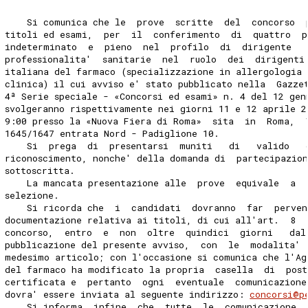
    Si comunica che le  prove  scritte  del  concorso  
titoli ed esami,  per  il  conferimento  di  quattro  p
indeterminato  e  pieno  nel  profilo  di  dirigente  
professionalita'  sanitarie  nel  ruolo  dei  dirigenti
italiana del farmaco (specializzazione in allergologia
clinica) il cui avviso e' stato pubblicato nella  Gazze
4ª Serie speciale - «Concorsi ed esami» n. 4 del 12 gen
svolgeranno rispettivamente nei giorni 11 e 12 aprile 2
9:00 presso la «Nuova Fiera di Roma»  sita  in  Roma,  
1645/1647 entrata Nord - Padiglione 10. 
    Si  prega  di  presentarsi  muniti   di   valido   
riconoscimento, nonche' della domanda di  partecipazio
sottoscritta. 
    La mancata presentazione alle  prove  equivale  a  
selezione. 
    Si ricorda che  i  candidati  dovranno  far  perven
documentazione relativa ai titoli, di cui all'art.  8  
concorso,  entro  e  non  oltre  quindici  giorni   dal
pubblicazione del presente avviso,  con  le  modalita' 
medesimo articolo; con l'occasione si comunica che l'Ag
del farmaco ha modificato la propria  casella  di  post
certificata e  pertanto  ogni  eventuale  comunicazione
dovra' essere inviata al seguente indirizzo: 
concorsi@p
    Si informa, infine, che  tutte  le  comunicazione  