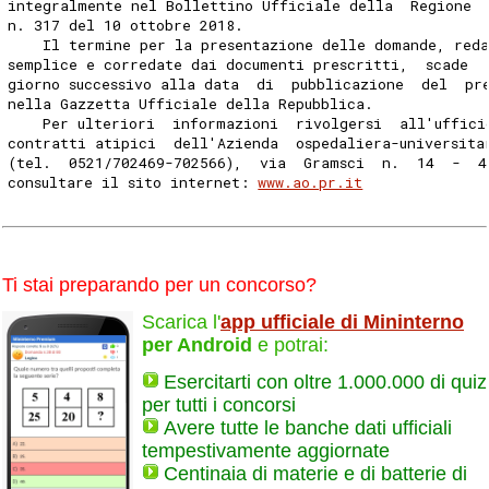
integralmente nel Bollettino Ufficiale della  Regione 
n. 317 del 10 ottobre 2018. 
    Il termine per la presentazione delle domande, reda
semplice e corredate dai documenti prescritti,  scade  
giorno successivo alla data  di  pubblicazione  del  pr
nella Gazzetta Ufficiale della Repubblica. 
    Per ulteriori  informazioni  rivolgersi  all'uffici
contratti atipici  dell'Azienda  ospedaliera-universita
(tel.  0521/702469-702566),  via  Gramsci  n.  14  -  4
consultare il sito internet: 
www.ao.pr.it
Ti stai preparando per un concorso?
Scarica l'
app ufficiale di Mininterno
per Android
e potrai:
Esercitarti con oltre 1.000.000 di quiz
per tutti i concorsi
Avere tutte le banche dati ufficiali
tempestivamente aggiornate
Centinaia di materie e di batterie di