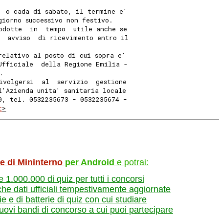
, o cada di sabato, il termine e'
giorno successivo non festivo.
odotte  in  tempo  utile anche se
  avviso  di ricevimento entro il
relativo al posto di cui sopra e'
Ufficiale  della Regione Emilia -
.
ivolgersi  al  servizio  gestione
l'Azienda unita' sanitaria locale
0, tel. 0532235673 - 0532235674 -
t
>
le di Mininterno
per Android
e potrai:
re 1.000.000 di quiz per tutti i concorsi
che dati ufficiali tempestivamente aggiornate
e e di batterie di quiz con cui studiare
nuovi bandi di concorso a cui puoi partecipare