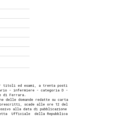
r titoli ed esami, a trenta posti
ario - infermiere - categoria D -
e di Ferrara.
ne delle domande redatte su carta
prescritti, scade alle ore 12 del
essivo alla data di pubblicazione
etta  Ufficiale  della Repubblica