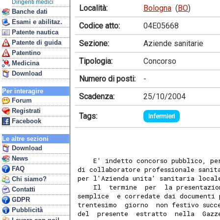
Dirigenti medici
Località:
Bologna
(
BO
)
Banche dati
Esami e abilitaz.
Codice atto:
04E05668
Patente nautica
Sezione:
Aziende sanitarie
Patente di guida
Patentino
Tipologia:
Concorso
Medicina
Download
Numero di posti:
-
Per interagire
Scadenza:
25/10/2004
Forum
Registrati
Tags:
Infermieri
Facebook
Le altre sezioni
Download
News
    E' indetto concorso pubblico, pe
FAQ
di collaboratore professionale sanit
per l'Azienda unita' sanitaria local
Chi siamo?
    Il  termine  per  la presentazio
Contatti
semplice  e corredate dai documenti 
GDPR
trentesimo  giorno  non festivo succ
Pubblicità
del  presente  estratto  nella  Gazz