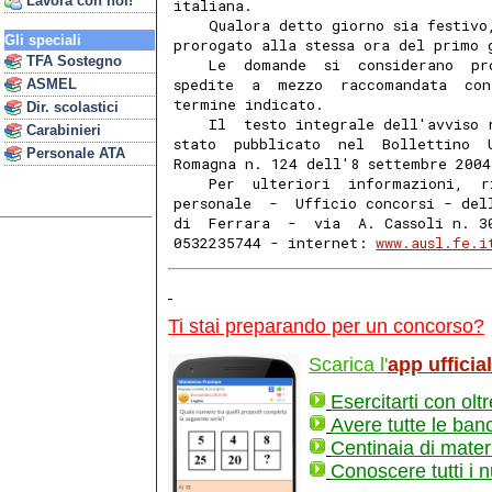
Lavora con noi!
italiana.
    Qualora detto giorno sia festivo
Gli speciali
prorogato alla stessa ora del primo 
TFA Sostegno
    Le  domande  si  considerano  pr
spedite  a  mezzo  raccomandata  con
ASMEL
termine indicato.
Dir. scolastici
    Il  testo integrale dell'avviso 
Carabinieri
stato  pubblicato  nel  Bollettino  
Personale ATA
Romagna n. 124 dell'8 settembre 2004
    Per  ulteriori  informazioni,  r
personale  -  Ufficio concorsi - del
di  Ferrara  -  via  A. Cassoli n. 3
0532235744 - internet: 
www.ausl.fe.i
Ti stai preparando per un concorso?
Scarica l'
app ufficia
Esercitarti con olt
Avere tutte le ban
Centinaia di materi
Conoscere tutti i 