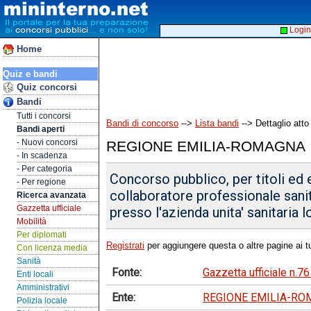
Login
Home
Quiz e bandi
Quiz concorsi
Bandi
Tutti i concorsi
Bandi di concorso
-->
Lista bandi
--> Dettaglio atto
Bandi aperti
- Nuovi concorsi
REGIONE EMILIA-ROMAGNA
- In scadenza
- Per categoria
Concorso pubblico, per titoli ed e
- Per regione
collaboratore professionale sanit
Ricerca avanzata
Gazzetta ufficiale
presso l'azienda unita' sanitaria l
Mobilità
Per diplomati
Registrati
per aggiungere questa o altre pagine ai tu
Con licenza media
Sanità
Fonte:
Gazzetta ufficiale n.7
Enti locali
Amministrativi
Ente:
REGIONE EMILIA-R
Polizia locale