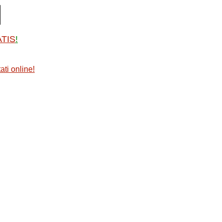
ATIS
!
ati online
!