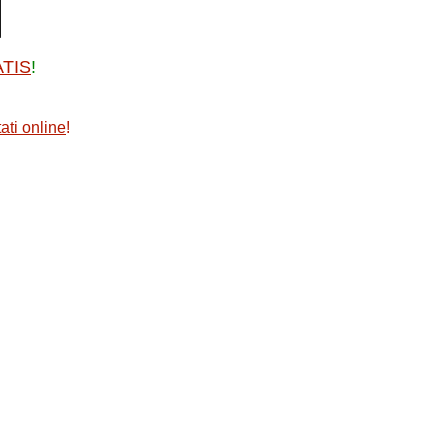
ATIS
!
ati online
!