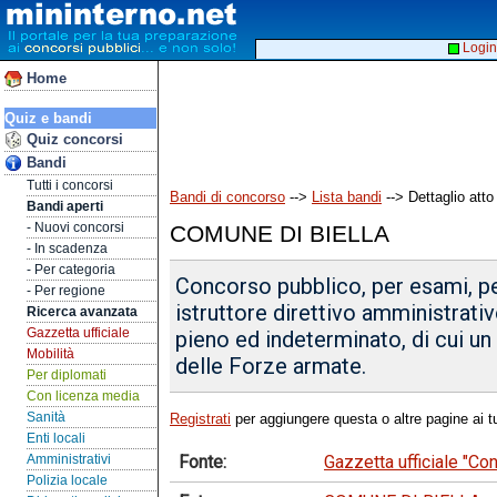
Login
Home
Quiz e bandi
Quiz concorsi
Bandi
Tutti i concorsi
Bandi di concorso
-->
Lista bandi
--> Dettaglio atto
Bandi aperti
- Nuovi concorsi
COMUNE DI BIELLA
- In scadenza
- Per categoria
Concorso pubblico, per esami, per
- Per regione
istruttore direttivo amministrati
Ricerca avanzata
Gazzetta ufficiale
pieno ed indeterminato, di cui un
Mobilità
delle Forze armate.
Per diplomati
Con licenza media
Sanità
Registrati
per aggiungere questa o altre pagine ai tu
Enti locali
Fonte:
Gazzetta ufficiale "C
Amministrativi
Polizia locale