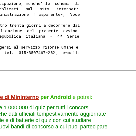
cipazione, nonche' lo  schema  di
bblicati   sul   sito   internet:
inistrazione  Trasparente»,  Voce
tro trenta giorni a decorrere dal
blicazione  del  presente  avviso
epubblica  italiana  -  4ª  Serie
gersi al servizio risorse umane e
  tel.  015/3507467-282,  e-mail:
le di Mininterno
per Android
e potrai:
re 1.000.000 di quiz per tutti i concorsi
che dati ufficiali tempestivamente aggiornate
e e di batterie di quiz con cui studiare
nuovi bandi di concorso a cui puoi partecipare