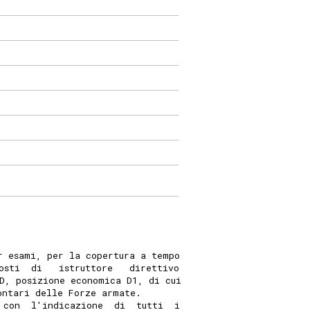
r esami, per la copertura a tempo
osti  di   istruttore   direttivo
D, posizione economica D1, di cui
ontari delle Forze armate. 
 con  l'indicazione  di  tutti  i