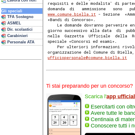
Lavora con noi!
requisiti e delle modalita' di parte
domanda  di   ammissione   sono   pu
Gli speciali
www.comune.biella.it
 - Sezione  «Amm
TFA Sostegno
«Bandi di Concorso». 
ASMEL
    Le domande dovranno pervenire en
Dir. scolastici
giorno successivo alla data  di  pub
nella  Gazzetta  Ufficiale  della  R
Carabinieri
speciale «Concorsi ed esami». 
Personale ATA
    Per ulteriori informazioni rivol
organizzazione del Comune di Biella,
ufficiopersonale@comune.biella.it
Ti stai preparando per un concorso?
Scarica l'
app ufficia
Esercitarti con olt
Avere tutte le ban
Centinaia di materi
Conoscere tutti i 