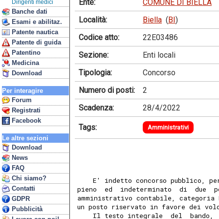
Ente:
COMUNE DI BIELLA
Dirigenti medici
Banche dati
Località:
Biella
(
BI
)
Esami e abilitaz.
Patente nautica
Codice atto:
22E03486
Patente di guida
Patentino
Sezione:
Enti locali
Medicina
Tipologia:
Concorso
Download
Numero di posti:
2
Per interagire
Forum
Scadenza:
28/4/2022
Registrati
Facebook
Tags:
Amministrativi
Le altre sezioni
Download
News
FAQ
Chi siamo?
    E' indetto concorso pubblico, pe
Contatti
pieno  ed  indeterminato  di  due  p
amministrativo contabile, categoria 
GDPR
un posto riservato in favore dei vol
Pubblicità
    Il testo integrale  del  bando, 