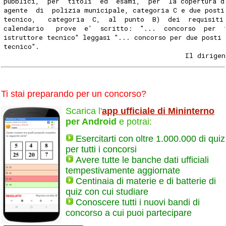
pubblici,  per  titoli  ed  esami,  per  la copertura d
agente  di  polizia municipale, categoria C e due posti
tecnico,   categoria  C,  al  punto  B)  dei  requisiti
calendario   prove  e'  scritto:  "...  concorso  per  
istruttore tecnico" leggasi "... concorso per due posti 
tecnico".
                                             Il dirigen
Ti stai preparando per un concorso?
Scarica l'
app ufficiale di Mininterno
per Android
e potrai:
Esercitarti con oltre 1.000.000 di quiz
per tutti i concorsi
Avere tutte le banche dati ufficiali
tempestivamente aggiornate
Centinaia di materie e di batterie di
quiz con cui studiare
Conoscere tutti i nuovi bandi di
concorso a cui puoi partecipare