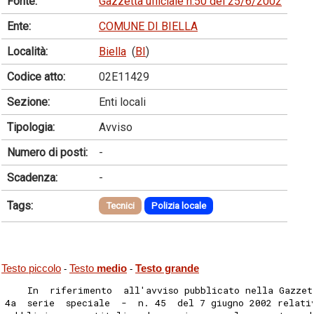
Fonte:
Gazzetta ufficiale n.50 del 25/6/2002
Ente:
COMUNE DI BIELLA
Località:
Biella
(
BI
)
Codice atto:
02E11429
Sezione:
Enti locali
Tipologia:
Avviso
Numero di posti:
-
Scadenza:
-
Tags:
Tecnici
Polizia locale
Testo piccolo
Testo
medio
Testo grande
-
-
    In  riferimento  all'avviso pubblicato nella Gazzet
4a  serie  speciale  -  n. 45  del 7 giugno 2002 relati