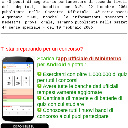
a 40 posti di segretario parlamentare di secondo livell
dei   deputati,   bandito  con  D.P.  22 dicembre  2004
pubblicato  nella  Gazzetta  Ufficiale - 4ª serie speci
4 gennaio  2005,  nonche'  le  informazioni  inerenti 
medesima  prova  orale, saranno pubblicate nella Gazzet
4ª serie speciale - del 10 febbraio 2006.
Ti stai preparando per un concorso?
Scarica l'
app ufficiale di Mininterno
per Android
e potrai:
Esercitarti con oltre 1.000.000 di quiz
per tutti i concorsi
Avere tutte le banche dati ufficiali
tempestivamente aggiornate
Centinaia di materie e di batterie di
quiz con cui studiare
Conoscere tutti i nuovi bandi di
concorso a cui puoi partecipare