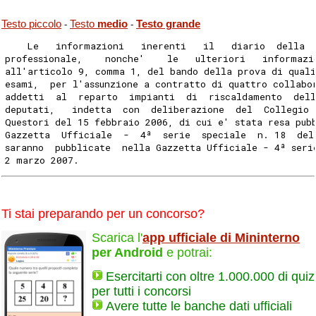
Testo piccolo
Testo
medio
Testo grande
-
-
    Le   informazioni   inerenti   il   diario  della 
professionale,    nonche'    le   ulteriori   informazi
all'articolo 9, comma 1, del bando della prova di qual
esami,  per l'assunzione a contratto di quattro collabo
addetti  al  reparto  impianti  di  riscaldamento  del
deputati,   indetta  con  deliberazione  del  Collegio 
Questori del 15 febbraio 2006, di cui e' stata resa pub
Gazzetta  Ufficiale  -  4ª  serie  speciale  n. 18  del
saranno  pubblicate  nella Gazzetta Ufficiale - 4ª seri
2 marzo 2007.
Ti stai preparando per un concorso?
Scarica l'
app ufficiale di Mininterno
per Android
e potrai:
Esercitarti con oltre 1.000.000 di quiz
per tutti i concorsi
Avere tutte le banche dati ufficiali