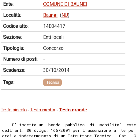
Ente:
COMUNE DI BAUNEI
Località:
Baunei
(
NU
)
Codice atto:
14E04417
Sezione:
Enti locali
Tipologia:
Concorso
Numero di posti:
-
Scadenza:
30/10/2014
Tags:
Tecnici
Testo piccolo
Testo
medio
Testo grande
-
-
    E' indetto un  bando  pubblico  di  mobilita'  este
dell'art. 30 d.lgs. 165/2001 per l'assunzione a  tempo 
ore) e indeterminato di un Istruttore Tecnico - Cat.  C