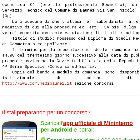
economica  C1  (profilo  professionale  Geometra),  da 
Servizio Tecnico del Comune di Baunei Via San  Nicolo' 
(Og). 
    La procedura di che trattasi  e'  subordinata  a  e
negativo di cui alla procedura ex  art.  34-bis  d.lgs.
verra' esperita mediante valutazione di titoli e colloq
    Titolo di studio: Possesso del Diploma di Scuola Me
di Geometra o equipollente. 
    Il termine per la presentazione  delle  domande  sc
14.00 del trentesimo giorno successivo alla data di pub
presente avviso nella Gazzetta Ufficiale della Repubbli
4ª Serie Speciale «Concorsi ed Esami». 
    Copia del bando e modulo di domanda  sono  disponib
istituzionale         del         comune          di   
http://www.comunedibaunei.it
 sezione concorsi. 
Ti stai preparando per un concorso?
Scarica l'
app ufficiale di Mininterno
per Android
e potrai: