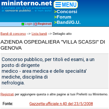
>
Concorsi
>
Forum
>
Bandi/G.U.
Login
|
Registrati
Bandi di concorso
-->
Lista bandi
--> Dettaglio atto
AZIENDA OSPEDALIERA "VILLA SCASSI" DI
GENOVA
Concorso pubblico, per titoli ed esami, a un
posto di dirigente
medico - area medica e delle specialita'
mediche, disciplina di
nefrologia.
Registrati
per aggiungere questa o altre pagine ai tuoi Preferiti su Mininterno.
Fonte:
Gazzetta ufficiale n.40 del 23/5/2008