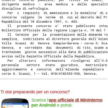
dirigente  medico  -  area  medica  e  delle  speciali
disciplina di nefrologia.
   Per  i  requisiti  di ammissione e le modalita' di s
concorso  valgono  le  norme  di  cui al decreto del Pr
Repubblica del 10 dicembre 1997, n. 483.
   Il   presente  concorso  e'  stato  pubblicato  inte
Bollettino Ufficiale della regione Liguria n. 19 del 7 
   Il  termine  per  la  presentazione delle domande r
semplice,  indirizzate al direttore generale dell'Azien
Villa  Scassi  di  Genova  Sampierdarena - corso O. Sca
Genova,  e  corredate  dai  documenti  di rito, scade a
trentesimo  giorno successivo alla data di pubblicazion
avviso nella Gazzetta Ufficiale della Repubblica.
   Per   ulteriori   informazioni   rivolgersi  all'U.O
personale    settore   stato   giuridico,   matricolare
aggiornamento  e  concorsi  dell'Azienda  ospedaliera  
corso O. Scassi, 1 - tel. 010/4102553-556, Genova.
Ti stai preparando per un concorso?
Scarica l'
app ufficiale di Mininterno
per Android
e potrai: