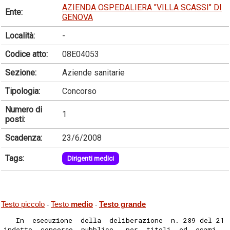
AZIENDA OSPEDALIERA "VILLA SCASSI" DI
Ente:
GENOVA
Località:
-
Codice atto:
08E04053
Sezione:
Aziende sanitarie
Tipologia:
Concorso
Numero di
1
posti:
Scadenza:
23/6/2008
Tags:
Dirigenti medici
Testo piccolo
Testo
medio
Testo grande
-
-
   In  esecuzione  della  deliberazione  n. 289 del 21 
indetto  concorso  pubblico,  per  titoli  ed  esami,  