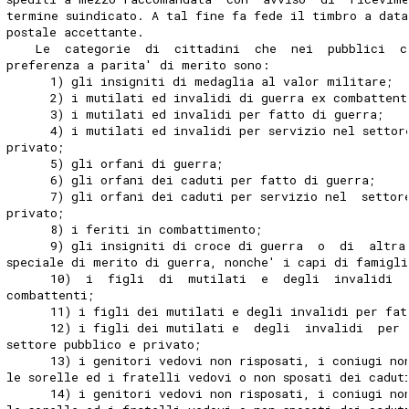
termine suindicato. A tal fine fa fede il timbro a data
postale accettante. 
    Le  categorie  di  cittadini  che  nei  pubblici  c
preferenza a parita' di merito sono: 
      1) gli insigniti di medaglia al valor militare; 
      2) i mutilati ed invalidi di guerra ex combattent
      3) i mutilati ed invalidi per fatto di guerra; 
      4) i mutilati ed invalidi per servizio nel settor
privato; 
      5) gli orfani di guerra; 
      6) gli orfani dei caduti per fatto di guerra; 
      7) gli orfani dei caduti per servizio nel  settor
privato; 
      8) i feriti in combattimento; 
      9) gli insigniti di croce di guerra  o  di  altra
speciale di merito di guerra, nonche' i capi di famigli
      10)  i  figli  di  mutilati  e  degli  invalidi  
combattenti; 
      11) i figli dei mutilati e degli invalidi per fat
      12) i figli dei mutilati e  degli  invalidi  per 
settore pubblico e privato; 
      13) i genitori vedovi non risposati, i coniugi no
le sorelle ed i fratelli vedovi o non sposati dei cadut
      14) i genitori vedovi non risposati, i coniugi no