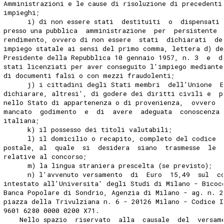
Amministrazioni e le cause di risoluzione di precedenti
impieghi; 
      i) di non essere stati  destituiti  o  dispensati
presso una pubblica  amministrazione  per  persistente 
rendimento, ovvero di non essere  stati  dichiarati  de
impiego statale ai sensi del primo comma, lettera d) de
Presidente della Repubblica 10 gennaio 1957, n. 3  e  d
stati licenziati per aver conseguito l'impiego mediante
di documenti falsi o con mezzi fraudolenti; 
      j) i cittadini degli Stati membri  dell'Unione  E
dichiarare, altresi', di godere dei diritti civili e  p
nello Stato di appartenenza o di provenienza,  ovvero 
mancato  godimento  e  di  avere  adeguata  conoscenza 
italiana; 
      k) il possesso dei titoli valutabili; 
      l) il domicilio o recapito, completo del codice 
postale, al  quale  si  desidera  siano  trasmesse  le 
relative al concorso; 
      m) la lingua straniera prescelta (se previsto); 
      n) l'avvenuto versamento  di  Euro  15,49  sul  c
intestato all'Universita' degli Studi di Milano - Bicoc
Banca Popolare di Sondrio, Agenzia di Milano - ag. n. 2
piazza della Trivulziana n. 6 - 20126 Milano - Codice 
9601 6280 0000 0200 X71. 
    Nello spazio  riservato  alla  causale  del  versam