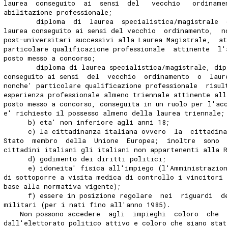
laurea  conseguito  ai  sensi  del   vecchio   ordiname
abilitazione professionale; 
        diploma  di  laurea  specialistica/magistrale  
laurea conseguito ai sensi del vecchio  ordinamento,  n
post-universitari successivi alla Laurea Magistrale,  at
particolare qualificazione professionale  attinente  l'
posto messo a concorso; 
        diploma di laurea specialistica/magistrale, dip
conseguito ai sensi  del  vecchio  ordinamento  o  laur
nonche' particolare qualificazione professionale  risul
esperienza professionale almeno triennale attinente all
posto messo a concorso, conseguita in un ruolo per l'acc
e' richiesto il possesso almeno della laurea triennale;
      b) eta' non inferiore agli anni 18; 
      c) la cittadinanza italiana ovvero  la  cittadina
Stato  membro  della  Unione  Europea;  inoltre  sono  
cittadini italiani gli italiani non appartenenti alla R
      d) godimento dei diritti politici; 
      e) idoneita' fisica all'impiego (l'Amministrazion
di sottoporre a visita medica di controllo i vincitori 
base alla normativa vigente); 
      f) essere in posizione regolare  nei  riguardi  d
militari (per i nati fino all'anno 1985). 
    Non possono accedere  agli  impieghi  coloro  che  
dall'elettorato politico attivo e coloro che siano stat