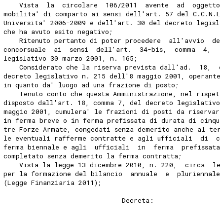
    Vista  la  circolare  106/2011  avente  ad  oggetto
mobilita' di comparto ai sensi dell'art. 57 del C.C.N.
Universita' 2006-2009 e dell'art. 30 del decreto legisl
che ha avuto esito negativo; 
    Ritenuto pertanto di poter procedere  all'avvio  de
concorsuale  ai  sensi  dell'art.  34-bis,  comma  4,  
legislativo 30 marzo 2001, n. 165; 
    Considerato che la riserva prevista dall'ad.  18,  
decreto legislativo n. 215 dell'8 maggio 2001, operant
in quanto da' luogo ad una frazione di posto; 
    Tenuto conto che questa Amministrazione, nel rispet
disposto dall'art. 18, comma 7, del decreto legislativo
maggio 2001, cumulera' le frazioni di posti da riservar
in ferma breve o in ferma prefissata di durata di cinqu
tre Forze Armate, congedati senza demerito anche al te
le eventuali rafferme contratte e agli ufficiali  di  
ferma biennale e agli  ufficiali  in  ferma  prefissata
completato senza demerito la ferma contratta; 
    Vista la legge 13 dicembre 2010, n. 220,  circa  le
per la formazione del bilancio  annuale  e  pluriennale
(Legge Finanziaria 2011); 
                              Decreta: 