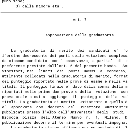
pubbliche; 
      3) dalla minore eta'. 
                               Art. 7 
                   Approvazione della graduatoria 
    La  graduatoria  di  merito  dei  candidati  e'  fo
l'ordine decrescente dei punti della votazione compless
da ciascun candidato, con l'osservanza, a parita'  di  
preferenze previste dall'art. 6 del presente bando.  So
vincitori, nei  limiti  dei  posti  messi  a  concorso,
utilmente collocati nella graduatoria di merito, format
del punteggio riportato nelle prove di esame e nella va
titoli. Il punteggio finale e' dato dalla somma della 
riportati nelle prime due prove e della  votazione  con
prova orale a cui si aggiunge  il  punteggio  della  va
titoli. La graduatoria di merito, unitamente a quella d
e'  approvata  con  decreto  del  Direttore  Amministr
pubblicata presso l'Albo dell'Universita' degli  Studi 
Bicocca, piazza  dell'Ateneo  Nuovo  n.  1,  Milano.  D
pubblicazione decorre il termine per eventuali impugnat
    La graduatoria rimane efficace per un periodo di  3