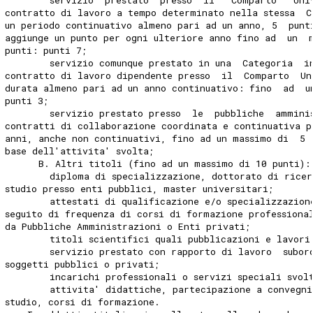
        servizio  prestato  presso  il   Comparto   Uni
contratto di lavoro a tempo determinato nella stessa  C
un periodo continuativo almeno pari ad un anno, 5  punt
aggiunge un punto per ogni ulteriore anno fino ad  un  
punti: punti 7; 
        servizio comunque prestato in una  Categoria  i
contratto di lavoro dipendente presso  il  Comparto  Un
durata almeno pari ad un anno continuativo: fino  ad  u
punti 3; 
        servizio prestato presso  le  pubbliche  ammini
contratti di collaborazione coordinata e continuativa p
anni, anche non continuativi, fino ad un massimo di  5 
base dell'attivita' svolta; 
      B. Altri titoli (fino ad un massimo di 10 punti):
        diploma di specializzazione, dottorato di ricer
studio presso enti pubblici, master universitari; 
        attestati di qualificazione e/o specializzazion
seguito di frequenza di corsi di formazione professiona
da Pubbliche Amministrazioni o Enti privati; 
        titoli scientifici quali pubblicazioni e lavori
        servizio prestato con rapporto di lavoro  subor
soggetti pubblici o privati; 
        incarichi professionali o servizi speciali svol
        attivita' didattiche, partecipazione a convegni
studio, corsi di formazione. 