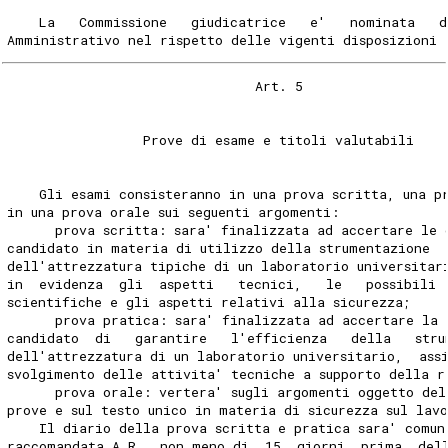
    La   Commissione   giudicatrice   e'   nominata   d
Amministrativo nel rispetto delle vigenti disposizioni 
                               Art. 5 
                 Prove di esame e titoli valutabili 
    Gli esami consisteranno in una prova scritta, una p
in una prova orale sui seguenti argomenti: 
      prova scritta: sara' finalizzata ad accertare le 
candidato in materia di utilizzo della strumentazione  
dell'attrezzatura tipiche di un laboratorio universitar
in  evidenza  gli  aspetti   tecnici,   le   possibili 
scientifiche e gli aspetti relativi alla sicurezza; 
      prova pratica: sara' finalizzata ad accertare la 
candidato  di   garantire   l'efficienza   della   stru
dell'attrezzatura di un laboratorio universitario,  ass
svolgimento delle attivita' tecniche a supporto della r
      prova orale: vertera' sugli argomenti oggetto del
prove e sul testo unico in materia di sicurezza sul lav
    Il diario della prova scritta e pratica sara' comun
raccomandata A.R., non meno di  15  giorni  prima  del