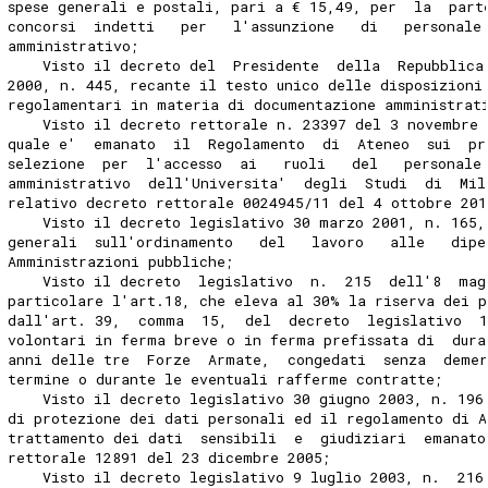
spese generali e postali, pari a € 15,49, per  la  part
concorsi  indetti   per   l'assunzione   di   personale
amministrativo; 
    Visto il decreto del  Presidente  della  Repubblica
2000, n. 445, recante il testo unico delle disposizioni
regolamentari in materia di documentazione amministrat
    Visto il decreto rettorale n. 23397 del 3 novembre 
quale e'  emanato  il  Regolamento  di  Ateneo  sui  pr
selezione  per  l'accesso  ai   ruoli   del   personale
amministrativo  dell'Universita'  degli  Studi  di  Mil
relativo decreto rettorale 0024945/11 del 4 ottobre 201
    Visto il decreto legislativo 30 marzo 2001, n. 165,
generali  sull'ordinamento   del   lavoro   alle   dipe
Amministrazioni pubbliche; 
    Visto il decreto  legislativo  n.  215  dell'8  mag
particolare l'art.18, che eleva al 30% la riserva dei p
dall'art. 39,  comma  15,  del  decreto  legislativo  
volontari in ferma breve o in ferma prefissata di  dura
anni delle tre  Forze  Armate,  congedati  senza  deme
termine o durante le eventuali rafferme contratte; 
    Visto il decreto legislativo 30 giugno 2003, n. 196
di protezione dei dati personali ed il regolamento di A
trattamento dei dati  sensibili  e  giudiziari  emanato
rettorale 12891 del 23 dicembre 2005; 
    Visto il decreto legislativo 9 luglio 2003, n.  216