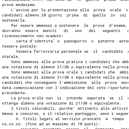
prove medesime. 
    L'avviso per la presentazione alla  prova  orale  v
candidati almeno 20 giorni  prima  di  quello  in  cui 
sostenerla. 
    Per essere ammessi a sostenere  le  prove  d'esame,
dovranno  essere  muniti   di   uno   dei   seguenti   
riconoscimento non scaduto: 
      carta d'identita' o  passaporto  o  patente  auto
tessera postale; 
      tessera ferroviaria personale se  il  candidato  
statale. 
    Sono ammessi alla prova pratica i candidati che abb
una votazione di almeno 21/30 o equivalente nella prova
    Sono ammessi alla prova orale i candidati che  abbi
una votazione di almeno 21/30 o equivalente nella prova
candidati che conseguono l'ammissione  alla  prova  suc
data comunicazione con l'indicazione del voto riportato
precedente. 
    La prova orale non  si  intende  superata  se  il  
ottenga almeno una votazione di 21/30 o equivalente. 
    I titoli valutabili, purche' attinenti alle attivit
messo a concorso, e il relativo punteggio, sono i segue
      A. Titoli legati al servizio prestato  a  tempo 
co.co.co. (fino ad un massimo di 10 punti): 