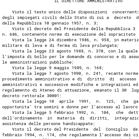
                     IL DIRETTORE AMMINISTRATIVO 
    Visto il testo unico delle disposizioni  concernent
degli impiegati civili dello Stato di cui a  decreto  d
della Repubblica 10 gennaio 1957, n. 3; 
    Visto il decreto del Presidente della Repubblica 3 
n. 686, contenente norme di esecuzione del sopracitato 
    Vista la legge 24 dicembre 1986, n. 958, in materia
militare di leva e di ferma di leva prolungata; 
    Vista la legge 23 agosto 1988, n. 370, con la quale
l'imposta di bollo per le domande di concorso e di assu
le amministrazioni pubbliche; 
    Vista la legge 9 maggio 1989, n. 168; 
    Vista la legge 7 agosto 1990, n. 241, recante norme
procedimento amministrativo e di  diritto  di  accesso 
amministrativi e successive modifiche e integrazioni ed
regolamento di Ateneo di attuazione, emanato il 30  lug
decreto rettorale 30001; 
    Vista la legge 10  aprile  1991,  n.  125,  che  ga
opportunita' tra uomini e donne per l'accesso al lavoro
    Vista la legge 5 febbraio 1992, n.  104,  che  dett
dell'ordinamento  in  materia  di  diritti,  integrazi
assistenza delle persone handicappate; 
    Visto il decreto del Presidente  del  Consiglio  de
febbraio 1994, n. 174, che regolamenta l'accesso dei ci