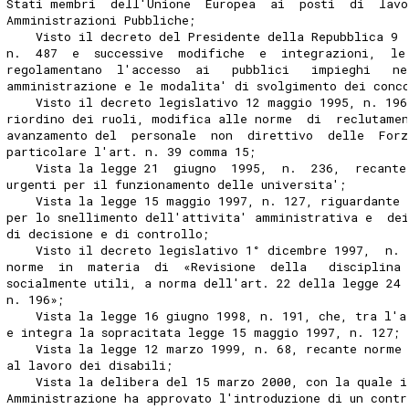
Stati membri  dell'Unione  Europea  ai  posti  di  lavo
Amministrazioni Pubbliche; 
    Visto il decreto del Presidente della Repubblica 9 
n.  487  e  successive  modifiche  e  integrazioni,  le
regolamentano  l'accesso  ai   pubblici   impieghi   ne
amministrazione e le modalita' di svolgimento dei conc
    Visto il decreto legislativo 12 maggio 1995, n. 196
riordino dei ruoli, modifica alle norme  di  reclutamen
avanzamento del  personale  non  direttivo  delle  For
particolare l'art. n. 39 comma 15; 
    Vista la legge 21  giugno  1995,  n.  236,  recante
urgenti per il funzionamento delle universita'; 
    Vista la legge 15 maggio 1997, n. 127, riguardante 
per lo snellimento dell'attivita' amministrativa e  de
di decisione e di controllo; 
    Visto il decreto legislativo 1° dicembre 1997,  n. 
norme  in  materia  di  «Revisione  della   disciplina 
socialmente utili, a norma dell'art. 22 della legge 24 
n. 196»; 
    Vista la legge 16 giugno 1998, n. 191, che, tra l'a
e integra la sopracitata legge 15 maggio 1997, n. 127; 
    Vista la legge 12 marzo 1999, n. 68, recante norme
al lavoro dei disabili; 
    Vista la delibera del 15 marzo 2000, con la quale i
Amministrazione ha approvato l'introduzione di un contr