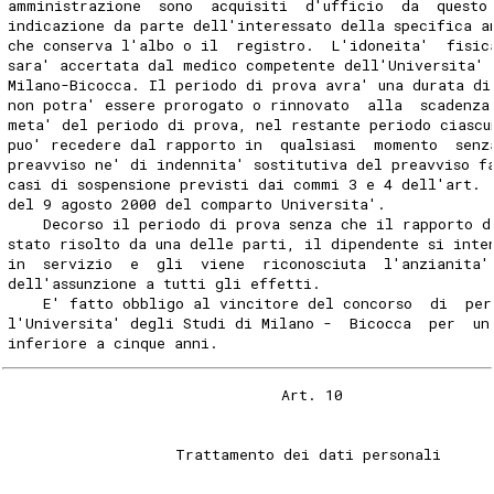
amministrazione  sono  acquisiti  d'ufficio  da  questo
indicazione da parte dell'interessato della specifica a
che conserva l'albo o il  registro.  L'idoneita'  fisic
sara' accertata dal medico competente dell'Universita' 
Milano-Bicocca. Il periodo di prova avra' una durata di
non potra' essere prorogato o rinnovato  alla  scadenza
meta' del periodo di prova, nel restante periodo ciascu
puo' recedere dal rapporto in  qualsiasi  momento  senz
preavviso ne' di indennita' sostitutiva del preavviso f
casi di sospensione previsti dai commi 3 e 4 dell'art. 
del 9 agosto 2000 del comparto Universita'. 
    Decorso il periodo di prova senza che il rapporto d
stato risolto da una delle parti, il dipendente si inte
in  servizio  e  gli  viene  riconosciuta  l'anzianita'
dell'assunzione a tutti gli effetti. 
    E' fatto obbligo al vincitore del concorso  di  per
l'Universita' degli Studi di Milano -  Bicocca  per  un
inferiore a cinque anni. 
                               Art. 10 
                   Trattamento dei dati personali 