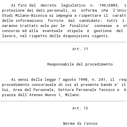
    Ai fini del  decreto  legislativo  n.  196/2003,  i
protezione dei dati personali, si  informa  che  l'Univ
Studi Milano-Bicocca si impegna a rispettare il  caratt
delle informazioni  fornite  dal  candidato:  tutti  i 
saranno trattati solo per le  finalita'  connesse  e  s
concorso ed alla  eventuale  stipula  e  gestione  del 
lavoro, nel rispetto delle disposizioni vigenti. 
                               Art. 11 
                    Responsabile del procedimento 
    Ai sensi della legge 7 agosto 1990, n. 241, il  res
procedimento concorsuale di cui al presente bando e' il
Cui, Area del Personale, Settore Personale Tecnico e  A
piazza dell'Ateneo Nuovo 1, Milano. 
                               Art. 12 
                           Norme di rinvio 