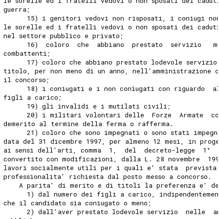
le sorelle ed i fratelli vedovi o non sposati dei cadut
guerra; 
      15) i genitori vedovi non risposati, i coniugi no
le sorelle ed i fratelli vedovi o non sposati dei cadut
nel settore pubblico e privato; 
      16)  coloro  che  abbiano  prestato  servizio   m
combattenti; 
      17) coloro che abbiano prestato lodevole servizio
titolo, per non meno di un anno, nell'amministrazione 
il concorso; 
      18) i coniugati e i non coniugati con riguardo  a
figli a carico; 
      19) gli invalidi e i mutilati civili; 
      20) i militari volontari delle  Forze  Armate  co
demerito al termine della ferma o rafferma. 
      21) coloro che sono impegnati o sono stati impegn
data del 31 dicembre 1997, per almeno 12 mesi, in prog
ai sensi dell'arti, comma  1,  del  decreto-legge  1°  
convertito con modificazioni, dalla L. 28 novembre  19
lavori socialmente utili per i quali e' stata  prevista
professionalita' richiesta dal posto messo a concorso. 
    A parita' di merito e di titoli la preferenza e' d
      1) dal numero dei figli a carico, indipendentemen
che il candidato sia coniugato o meno; 
      2) dall'aver prestato lodevole servizio  nelle  a