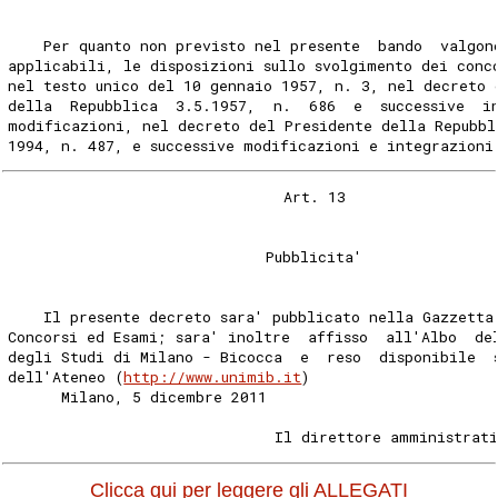
    Per quanto non previsto nel presente  bando  valgon
applicabili, le disposizioni sullo svolgimento dei conc
nel testo unico del 10 gennaio 1957, n. 3, nel decreto 
della  Repubblica  3.5.1957,  n.  686  e  successive  i
modificazioni, nel decreto del Presidente della Repubbl
1994, n. 487, e successive modificazioni e integrazioni
                               Art. 13 
                             Pubblicita' 
    Il presente decreto sara' pubblicato nella Gazzetta
Concorsi ed Esami; sara' inoltre  affisso  all'Albo  de
degli Studi di Milano - Bicocca  e  reso  disponibile  
dell'Ateneo (
http://www.unimib.it
) 
      Milano, 5 dicembre 2011 
                              Il direttore amministrat
Clicca qui per leggere gli ALLEGATI