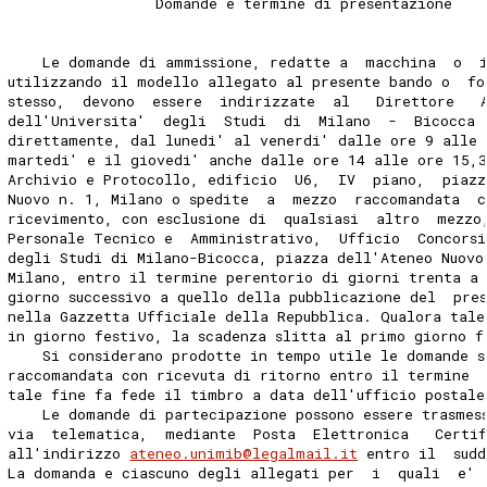
                 Domande e termine di presentazione 
    Le domande di ammissione, redatte a  macchina  o  
utilizzando il modello allegato al presente bando o  fo
stesso,  devono  essere  indirizzate  al   Direttore   
dell'Universita'  degli  Studi  di  Milano  -  Bicocca 
direttamente, dal lunedi' al venerdi' dalle ore 9 alle 
martedi' e il giovedi' anche dalle ore 14 alle ore 15,
Archivio e Protocollo, edificio  U6,  IV  piano,  piazz
Nuovo n. 1, Milano o spedite  a  mezzo  raccomandata  c
ricevimento, con esclusione di  qualsiasi  altro  mezzo
Personale Tecnico e  Amministrativo,  Ufficio  Concorsi
degli Studi di Milano-Bicocca, piazza dell'Ateneo Nuovo
Milano, entro il termine perentorio di giorni trenta a
giorno successivo a quello della pubblicazione del  pre
nella Gazzetta Ufficiale della Repubblica. Qualora tale
in giorno festivo, la scadenza slitta al primo giorno f
    Si considerano prodotte in tempo utile le domande s
raccomandata con ricevuta di ritorno entro il termine  
tale fine fa fede il timbro a data dell'ufficio postale
    Le domande di partecipazione possono essere trasmes
via  telematica,  mediante  Posta  Elettronica   Certif
all'indirizzo 
ateneo.unimib@legalmail.it
 entro il  sud
La domanda e ciascuno degli allegati per  i  quali  e' 