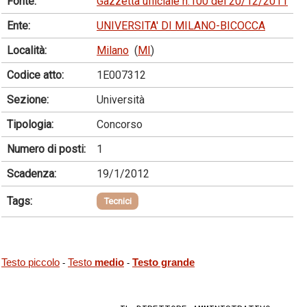
Fonte:
Gazzetta ufficiale n.100 del 20/12/2011
Ente:
UNIVERSITA' DI MILANO-BICOCCA
Località:
Milano
(
MI
)
Codice atto:
1E007312
Sezione:
Università
Tipologia:
Concorso
Numero di posti:
1
Scadenza:
19/1/2012
Tags:
Tecnici
Testo piccolo
Testo
medio
Testo grande
-
-