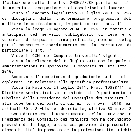
l'attuazione della direttiva 2000/78/CE per la parita' 
in materia di occupazione e di condizioni di lavoro; 
    Visto il decreto legislativo 31 luglio 2003, n. 236
di  disciplina  della  trasformazione  progressiva  del
militare in professionale, in particolare l'art. 11; 
    Vista la legge 23 agosto 2004, n. 226, in materia d
anticipata  del  servizio  obbligatorio  di  leva  e  d
volontari di truppa in ferma prefissata, nonche'  deleg
per il conseguente coordinamento con  la  normativa  di
particolare l'art. 1; 
    Visto il CCNL del Comparto Universita' vigente; 
    Vista la delibera del 19 luglio 2011 con la quale i
Amministrazione ha approvato la proposta di  utilizzo  
2010; 
    Accertata l'inesistenza di graduatorie  utili  di  
espletati, in relazione alla specifica professionalita'
    Vista la Nota del 28 luglio 2011, Prot. 19388/11, c
Direttore Amministrativo  richiede  al  Dipartimento  
Pubblica della Presidenza del Consiglio dei Ministri l'
alla copertura dei posti di cui al  turn-over  2010  ai
articoli 30 e 34-bis del decreto legislativo 30 marzo 2
    Considerato che il Dipartimento  della  Funzione  P
Presidenza del Consiglio dei Ministri non ha comunicato
previsti dalla legge, alcuna assegnazione di personale 
disponibilita' in possesso della professionalita' richie