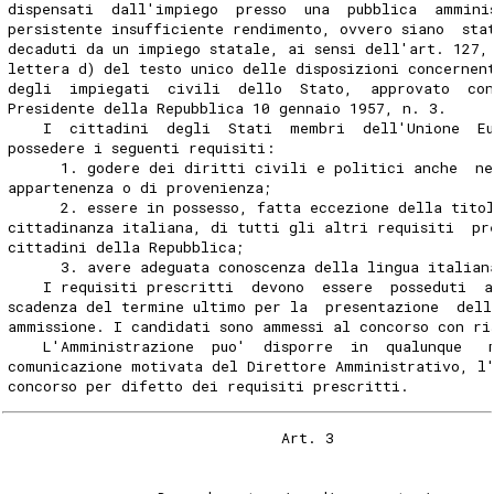
dispensati  dall'impiego  presso  una  pubblica  ammini
persistente insufficiente rendimento, ovvero siano  sta
decaduti da un impiego statale, ai sensi dell'art. 127,
lettera d) del testo unico delle disposizioni concernen
degli  impiegati  civili  dello  Stato,  approvato  co
Presidente della Repubblica 10 gennaio 1957, n. 3. 
    I  cittadini  degli  Stati  membri  dell'Unione  E
possedere i seguenti requisiti: 
      1. godere dei diritti civili e politici anche  ne
appartenenza o di provenienza; 
      2. essere in possesso, fatta eccezione della tito
cittadinanza italiana, di tutti gli altri requisiti  pr
cittadini della Repubblica; 
      3. avere adeguata conoscenza della lingua italian
    I requisiti prescritti  devono  essere  posseduti  
scadenza del termine ultimo per la  presentazione  dell
ammissione. I candidati sono ammessi al concorso con ri
    L'Amministrazione  puo'  disporre  in  qualunque   
comunicazione motivata del Direttore Amministrativo, l'
concorso per difetto dei requisiti prescritti. 
                               Art. 3 