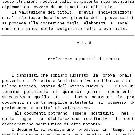
testo straniero redatta dalla competente rappresentanza
diplomatica, ovvero da un traduttore ufficiale. 
    La valutazione dei titoli,  previa  individuazione 
sara' effettuata dopo lo svolgimento della prova scritt
si proceda alla correzione degli  elaborati  e  sara'  
candidati prima dello svolgimento della prova orale. 
                               Art. 6 
                   Preferenze a parita' di merito 
    I candidati che abbiano superato  la  prova  orale 
pervenire al Direttore Amministrativo dell'Universita' 
Milano-Bicocca, piazza dell'Ateneo Nuovo n. 1, 20126 Mi
termine  perentorio  di  quindici  giorni   decorrenti 
successivo a  quello  in  cui  hanno  sostenuto  la  pr
documenti in carta semplice attestanti  il  possesso  d
preferenza, a parita' di valutazione. 
    Tali documenti potranno  essere  sostituiti,  nei  
dalla  legge,  da  dichiarazione  sostitutiva  di  cert
dichiarazione sostitutiva di atto notorio. 
    I documenti si considerano  prodotti  in  tempo  ut
spediti a mezzo raccomandata  con  avviso  di  ricevim