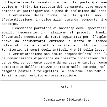
obbligatoriamente: «contributo  per  la  partecipazione
codice n. 4346». La ricevuta del versamento deve essere
domanda di partecipazione a pena di esclusione dal conc
    L'omissione  della  firma,  per  la  quale   non   
l'autenticazione, in calce alla  domanda  comporta  l'e
concorso. 
    Il candidato portatore di handicap deve  specificar
ausilio  necessario  in  relazione  al  proprio   handi
l'eventuale necessita' di tempi aggiuntivi per  l'esple
prove  da  documentarsi  entrambi  a  mezzo  di  idone
rilasciato  dalla  struttura  sanitaria   pubblica   co
territorio, ai sensi degli articoli 4 e 20 della legge 
    L'Amministrazione non assume responsabilita' per  l
di comunicazioni dipendente da inesatte indicazioni del
parte del concorrente oppure da mancata o tardiva  comu
cambiamento dell'indirizzo indicato nella domanda, ne'
disguidi postali e telegrafici  o  comunque  imputabili
terzi, a caso fortuito o forza maggiore. 
                               Art. 4 
                      Commissione Giudicatrice 