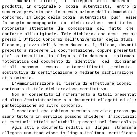
    I suddetti  titoli,  in  allegato  alla  domanda,  
prodotti, in originale o  copia  autenticata,  entro  i
scadenza previsto per la presentazione della domanda di
concorso. In luogo della copia  autenticata  puo'  esse
fotocopia accompagnata  da  dichiarazione  sostitutiva 
notorieta' attestante  la  conoscenza  del  fatto  che 
conforme all'originale. Tale dichiarazione deve  essere
presso l'Ufficio Concorsi dell'Universita' degli Studi 
Bicocca, piazza dell'Ateneo Nuovo n. 1, Milano, davanti
preposto a ricevere la documentazione, oppure presentat
gia' sottoscritta, in allegato alla domanda,  unitament
fotostatica del documento di  identita'  del  dichiaran
titoli  possono   essere   autocertificati   mediante  
sostitutiva di certificazione o mediante dichiarazione 
atto notorio. 
    L'Amministrazione si riserva di effettuare idonei  
contenuto di tale dichiarazione sostitutiva. 
    Non e' consentito il riferimento a titoli presentat
ad altra Amministrazione o a documenti allegati ad alt
partecipazione ad altro concorso. 
    I candidati che abbiano prestato servizio presso qu
siano tuttora in servizio possono chiedere  l'acquisizi
di eventuali titoli valutabili giacenti nel fascicolo p
    Agli atti e documenti redatti in  lingua  straniera
allegata una traduzione in lingua italiana  certificata