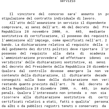
                              servizio 
    Il  vincitore  del  concorso  sara'  assunto  in  p
stipulazione del contratto individuale di lavoro. 
    All'atto dell'assunzione in servizio il dipendente 
comprovare, ai sensi dell'art. 46 del decreto  del  Pre
Repubblica  28  novembre  2000,  n.   445,   mediante 
sostitutiva di certificazione, il possesso dei requisiti
l'ammissione all'impiego, come specificati nell'art. 2 
bando. La dichiarazione relativa al requisito  della  c
del godimento dei diritti politici deve riportare  l'i
possesso  del  requisito   alla   data   di   scadenza 
L'amministrazione provvedera' ad effettuare  idonei  co
veridicita' delle dichiarazioni sostitutive, ai  sensi 
del decreto del Presidente della Repubblica 28 dicembre
Qualora  dal  controllo  dovesse  emergere  la  non  ve
contenuto della dichiarazione, il  dichiarante  decade 
conseguiti  sulla  base  della  dichiarazione  non  ver
restando quanto previsto dall'art.  76  del  decreto  d
della Repubblica 28 dicembre  2000,  n.  445,  in  mat
penali. Qualora l'interessato non intenda  o  non  sia 
ricorrere  alla  dichiarazione  sostitutiva  di   certi
certificati relativi a stati, fatti o qualita'  persona
da albi o da pubblici registri tenuti o conservati  da 