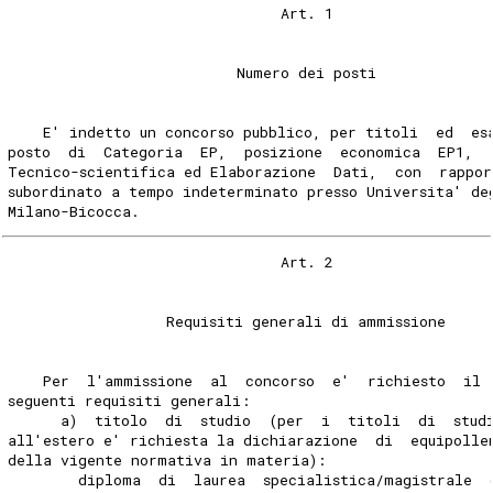
                               Art. 1 
                          Numero dei posti 
    E' indetto un concorso pubblico, per titoli  ed  es
posto  di  Categoria  EP,  posizione  economica  EP1,  
Tecnico-scientifica ed Elaborazione  Dati,  con  rappor
subordinato a tempo indeterminato presso Universita' de
Milano-Bicocca. 
                               Art. 2 
                  Requisiti generali di ammissione 
    Per  l'ammissione  al  concorso  e'  richiesto  il 
seguenti requisiti generali: 
      a)  titolo  di  studio  (per  i  titoli  di  stud
all'estero e' richiesta la dichiarazione  di  equipolle
della vigente normativa in materia): 
        diploma  di  laurea  specialistica/magistrale  