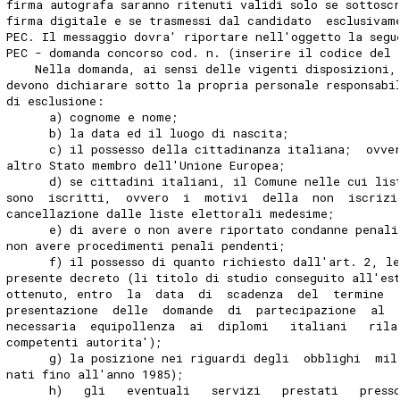
firma autografa saranno ritenuti validi solo se sottosc
firma digitale e se trasmessi dal candidato  esclusivam
PEC. Il messaggio dovra' riportare nell'oggetto la segu
PEC - domanda concorso cod. n. (inserire il codice del 
    Nella domanda, ai sensi delle vigenti disposizioni,
devono dichiarare sotto la propria personale responsabi
di esclusione: 
      a) cognome e nome; 
      b) la data ed il luogo di nascita; 
      c) il possesso della cittadinanza italiana;  ovve
altro Stato membro dell'Unione Europea; 
      d) se cittadini italiani, il Comune nelle cui lis
sono  iscritti,  ovvero  i  motivi  della  non  iscrizi
cancellazione dalle liste elettorali medesime; 
      e) di avere o non avere riportato condanne penali
non avere procedimenti penali pendenti; 
      f) il possesso di quanto richiesto dall'art. 2, l
presente decreto (li titolo di studio conseguito all'es
ottenuto, entro  la  data  di  scadenza  del  termine  
presentazione  delle  domande  di  partecipazione  al  
necessaria  equipollenza  ai  diplomi   italiani   rila
competenti autorita'); 
      g) la posizione nei riguardi degli  obblighi  mil
nati fino all'anno 1985); 
      h)   gli   eventuali   servizi   prestati   press