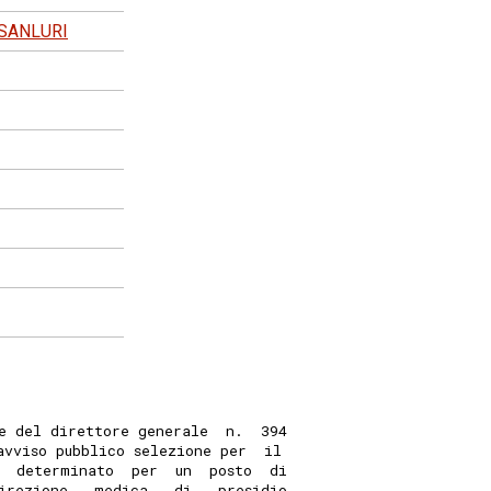
 SANLURI
e del direttore generale  n.  394
avviso pubblico selezione per  il
  determinato  per  un  posto  di
irezione   medica   di   presidio