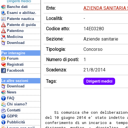
Dirigenti medici
Banche dati
Ente:
AZIENDA SANITARIA
Esami e abilitaz.
Località:
-
Patente nautica
Patente di guida
Codice atto:
14E03280
Patentino
Medicina
Sezione:
Aziende sanitarie
Download
Tipologia:
Concorso
Per interagire
Forum
Numero di posti:
1
Registrati
Scadenza:
21/8/2014
Facebook
Tags:
Le altre sezioni
Dirigenti medici
Download
News
FAQ
Chi siamo?
Contatti
    Si comunica che con deliberazion
GDPR
del 10 giugno 2014 e' stato indetto 
Pubblicità
conferimento di un incarico a  tempo
dirigente  medico  -  disciplina   d