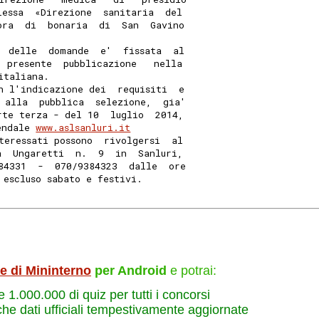
lessa  «Direzione  sanitaria  del
ora  di  bonaria  di  San  Gavino
  delle  domande  e'  fissata  al
  presente  pubblicazione   nella
italiana. 
n l'indicazione dei  requisiti  e
 alla  pubblica  selezione,  gia'
rte terza - del 10  luglio  2014,
endale 
www.aslsanluri.it
teressati possono  rivolgersi  al
a  Ungaretti  n.  9  in  Sanluri,
84331  -  070/9384323  dalle  ore
 escluso sabato e festivi. 
le di Mininterno
per Android
e potrai:
re 1.000.000 di quiz per tutti i concorsi
che dati ufficiali tempestivamente aggiornate