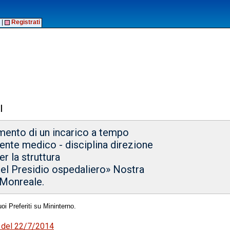
|
Registrati
I
imento di un incarico a tempo
ente medico - disciplina direzione
r la struttura
del Presidio ospedaliero» Nostra
 Monreale.
oi Preferiti su Mininterno.
7 del 22/7/2014