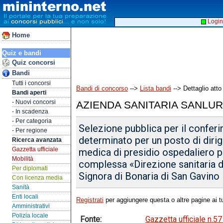
Login
Home
Quiz e bandi
Quiz concorsi
Bandi
Tutti i concorsi
Bandi di concorso
-->
Lista bandi
--> Dettaglio atto
Bandi aperti
- Nuovi concorsi
AZIENDA SANITARIA SANLUR
- In scadenza
- Per categoria
Selezione pubblica per il confer
- Per regione
determinato per un posto di dirig
Ricerca avanzata
Gazzetta ufficiale
medica di presidio ospedaliero pe
Mobilità
complessa «Direzione sanitaria 
Per diplomati
Signora di Bonaria di San Gavino
Con licenza media
Sanità
Enti locali
Registrati
per aggiungere questa o altre pagine ai tu
Amministrativi
Polizia locale
Fonte:
Gazzetta ufficiale n.5