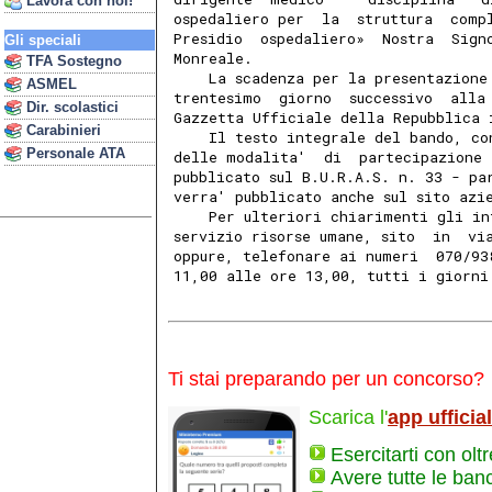
Lavora con noi!
ospedaliero per  la  struttura  comp
Presidio  ospedaliero»  Nostra  Sign
Gli speciali
Monreale. 
TFA Sostegno
    La scadenza per la presentazione
ASMEL
trentesimo  giorno  successivo  alla
Dir. scolastici
Gazzetta Ufficiale della Repubblica 
Carabinieri
    Il testo integrale del bando, co
Personale ATA
delle modalita'  di  partecipazione 
pubblicato sul B.U.R.A.S. n. 33 - pa
verra' pubblicato anche sul sito azi
    Per ulteriori chiarimenti gli in
servizio risorse umane, sito  in  vi
oppure, telefonare ai numeri  070/93
11,00 alle ore 13,00, tutti i giorni
Ti stai preparando per un concorso?
Scarica l'
app ufficia
Esercitarti con olt
Avere tutte le ban