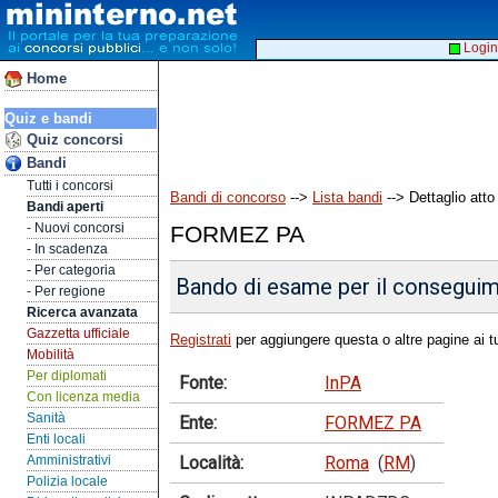
Login
Home
Quiz e bandi
Quiz concorsi
Bandi
Tutti i concorsi
Bandi di concorso
-->
Lista bandi
--> Dettaglio atto
Bandi aperti
- Nuovi concorsi
FORMEZ PA
- In scadenza
- Per categoria
Bando di esame per il conseguimen
- Per regione
Ricerca avanzata
Gazzetta ufficiale
Registrati
per aggiungere questa o altre pagine ai tu
Mobilità
Per diplomati
Fonte:
InPA
Con licenza media
Sanità
Ente:
FORMEZ PA
Enti locali
Località:
Roma
(
RM
)
Amministrativi
Polizia locale