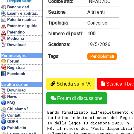
Codice atto:
INPAD7DC
Dirigenti medici
Banche dati
Sezione:
Altri enti
Esami e abilitaz.
Patente nautica
Tipologia:
Concorso
Patente di guida
Patentino
Numero di posti:
100
Medicina
Scadenza:
19/5/2026
Download
Per interagire
Tags:
Per diplomati
Forum
Registrati
Facebook
Scheda su InPA
Scarica il ba
Le altre sezioni
Download
News
Forum di discussione
FAQ
Chi siamo?
Bando finalizzato all'espletamento d
Contatti
turistica indetto ai sensi del Regol
GDPR
14 della legge 13 dicembre 2023, n. 
Pubblicità
NB: il numero dei "Posti disponibili
rilasciate in numero congruo a quant