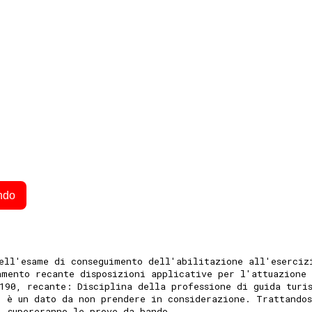
ndo
ell'esame di conseguimento dell'abilitazione all'eserciz
amento recante disposizioni applicative per l'attuazione
190, recante: Disciplina della professione di guida turi
" è un dato da non prendere in considerazione. Trattando
i supereranno le prove da bando.