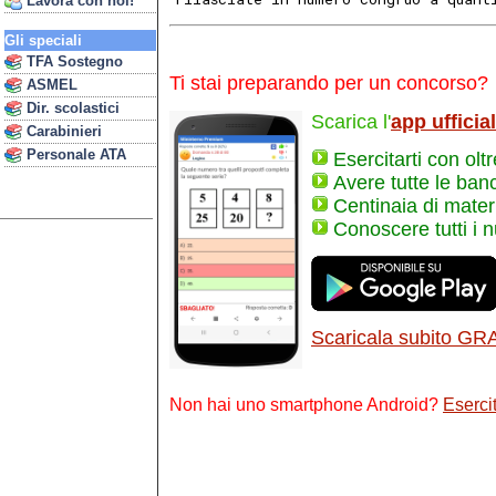
Lavora con noi!
Gli speciali
TFA Sostegno
Ti stai preparando per un concorso?
ASMEL
Dir. scolastici
Scarica l'
app ufficia
Carabinieri
Personale ATA
Esercitarti con olt
Avere tutte le ban
Centinaia di materi
Conoscere tutti i 
Scaricala subito GR
Non hai uno smartphone Android?
Esercit