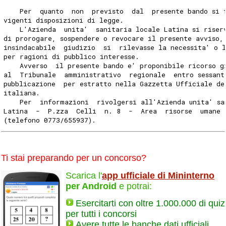
    Per  quanto  non  previsto  dal  presente bando si 
vigenti disposizioni di legge.
    L'Azienda  unita'  sanitaria locale Latina si riser
di prorogare, sospendere o revocare il presente avviso,
insindacabile  giudizio  si  rilevasse la necessita' o 
per ragioni di pubblico interesse.
    Avverso  il presente bando e' proponibile ricorso g
al  Tribunale  amministrativo  regionale  entro sessant
pubblicazione  per estratto nella Gazzetta Ufficiale de
italiana.
    Per  informazioni  rivolgersi all'Azienda unita' sa
Latina  -  P.zza  Celli  n. 8  -  Area  risorse  umane 
(telefono 0773/655937).
Ti stai preparando per un concorso?
Scarica l'
app ufficiale di Mininterno
per Android
e potrai:
Esercitarti con oltre 1.000.000 di quiz
per tutti i concorsi
Avere tutte le banche dati ufficiali