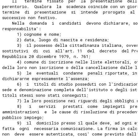
    Il   termine  fissato  per  la  presentazione  dell
perentorio.  Qualora  la  scadenza coincide con un gior
termine  di  presentazione  si  intende  prorogato  al 
successivo non festivo.
    Nella  domanda  i  candidati  devono dichiarare, so
responsabilita':
      1) cognome e nome;
      2) data, luogo di nascita e residenza;
      3)  il possesso della cittadinanza italiana, ovve
sostitutivi  di  cui  all'art. 11  del  decreto  del Pr
Repubblica 20 dicembre 1979, n. 761;
      4) comune di iscrizione nelle liste elettorali, o
della loro non iscrizione o della cancellazione dalle l
      5)  le  eventuali  condanne  penali riportate, in
dichiararne espressamente l'assenza;
      6)  i  titoli di studio posseduti con l'indicazio
sede e denominazione completa dell'istituto o degli ist
titoli stessi sono stati conseguiti;
      7) la loro posizione nei riguardi degli obblighi 
      8)   i   servizi   prestati  come  impiegati  pre
amministrazioni  e  le cause di risoluzione di preceden
pubblico impiego;
      9)  il  domicilio presso il quale deve, ad ogni e
fatta  ogni  necessaria comunicazione. La firma in calc
non  deve  essere autenticata, cosi' come previsto dall