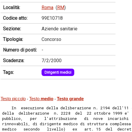
Località:
Roma
(
RM
)
Codice atto:
99E10718
Sezione:
Aziende sanitarie
Tipologia:
Concorso
Numero di posti:
-
Scadenza:
7/2/2000
Tags:
Dirigenti medici
Testo piccolo
Testo
medio
Testo grande
-
-
    In  esecuzione della deliberazione n. 2194 dell'11 
della  deliberazione  n. 2228  del  22 ottobre 1999 e' 
pubblico,   per   l'attribuzione   di  nove  incarichi 
rinnovabili, di dirigente medico di struttura complessa
medico   secondo   livello)   ex   art. 15  del  decret