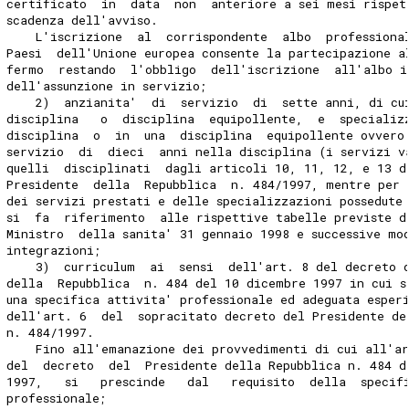
certificato  in  data  non  anteriore a sei mesi rispet
scadenza dell'avviso.
    L'iscrizione  al  corrispondente  albo  professiona
Paesi  dell'Unione europea consente la partecipazione a
fermo  restando  l'obbligo  dell'iscrizione  all'albo i
dell'assunzione in servizio;
    2)  anzianita'  di  servizio  di  sette anni, di cu
disciplina   o  disciplina  equipollente,  e  specializ
disciplina  o  in  una  disciplina  equipollente ovvero
servizio  di  dieci  anni nella disciplina (i servizi v
quelli  disciplinati  dagli articoli 10, 11, 12, e 13 d
Presidente  della  Repubblica  n. 484/1997, mentre per 
dei servizi prestati e delle specializzazioni possedute
si  fa  riferimento  alle rispettive tabelle previste d
Ministro  della sanita' 31 gennaio 1998 e successive mo
integrazioni;
    3)  curriculum  ai  sensi  dell'art. 8 del decreto 
della  Repubblica  n. 484 del 10 dicembre 1997 in cui s
una specifica attivita' professionale ed adeguata esper
dell'art. 6  del  sopracitato decreto del Presidente de
n. 484/1997.
    Fino all'emanazione dei provvedimenti di cui all'a
del  decreto  del  Presidente della Repubblica n. 484 d
1997,   si   prescinde   dal   requisito  della  specif
professionale;