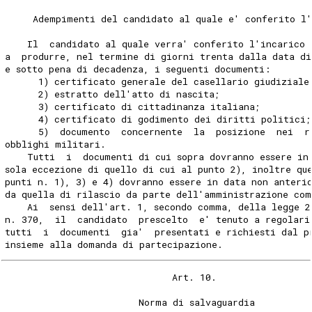
     Adempimenti del candidato al quale e' conferito l
    Il  candidato al quale verra' conferito l'incarico 
a  produrre, nel termine di giorni trenta dalla data di
e sotto pena di decadenza, i seguenti documenti:
      1) certificato generale del casellario giudiziale
      2) estratto dell'atto di nascita;
      3) certificato di cittadinanza italiana;
      4) certificato di godimento dei diritti politici;
      5)  documento  concernente  la  posizione  nei  r
obblighi militari.
    Tutti  i  documenti di cui sopra dovranno essere in
sola eccezione di quello di cui al punto 2), inoltre qu
punti n. 1), 3) e 4) dovranno essere in data non anteri
da quella di rilascio da parte dell'amministrazione com
    Ai  sensi dell'art. 1, secondo comma, della legge 2
n. 370,  il  candidato  prescelto  e' tenuto a regolari
tutti  i  documenti  gia'  presentati e richiesti dal p
insieme alla domanda di partecipazione.
                              Art. 10.
                        Norma di salvaguardia