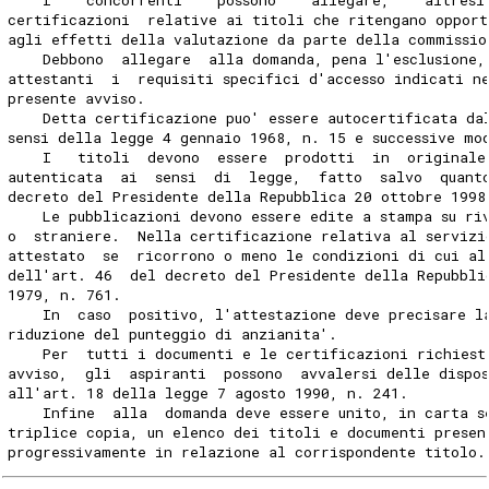
certificazioni  relative ai titoli che ritengano opport
agli effetti della valutazione da parte della commissio
    Debbono  allegare  alla domanda, pena l'esclusione,
attestanti  i  requisiti specifici d'accesso indicati n
presente avviso.
    Detta certificazione puo' essere autocertificata da
sensi della legge 4 gennaio 1968, n. 15 e successive mo
    I   titoli  devono  essere  prodotti  in  originale
autenticata  ai  sensi  di  legge,  fatto  salvo  quant
decreto del Presidente della Repubblica 20 ottobre 1998
    Le pubblicazioni devono essere edite a stampa su ri
o  straniere.  Nella certificazione relativa al servizi
attestato  se  ricorrono o meno le condizioni di cui al
dell'art. 46  del decreto del Presidente della Repubbli
1979, n. 761.
    In  caso  positivo, l'attestazione deve precisare l
riduzione del punteggio di anzianita'.
    Per  tutti i documenti e le certificazioni richiest
avviso,  gli  aspiranti  possono  avvalersi delle dispo
all'art. 18 della legge 7 agosto 1990, n. 241.
    Infine  alla  domanda deve essere unito, in carta s
triplice copia, un elenco dei titoli e documenti presen
progressivamente in relazione al corrispondente titolo.