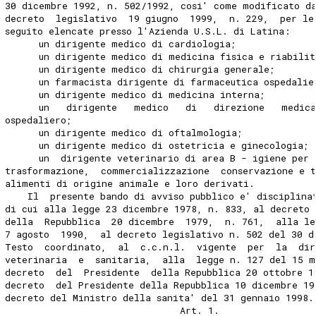
30 dicembre 1992, n. 502/1992, cosi' come modificato d
decreto  legislativo  19 giugno  1999,  n. 229,  per le
seguito elencate presso l'Azienda U.S.L. di Latina:
      un dirigente medico di cardiologia;
      un dirigente medico di medicina fisica e riabilit
      un dirigente medico di chirurgia generale;
      un farmacista dirigente di farmaceutica ospedalie
      un dirigente medico di medicina interna;
      un   dirigente   medico   di   direzione   medica
ospedaliero;
      un dirigente medico di oftalmologia;
      un dirigente medico di ostetricia e ginecologia;
      un  dirigente veterinario di area B - igiene per 
trasformazione,  commercializzazione  conservazione e t
alimenti di origine animale e loro derivati.
    Il  presente bando di avviso pubblico e' disciplina
di cui alla legge 23 dicembre 1978, n. 833, al decreto 
della  Repubblica  20 dicembre  1979,  n. 761,  alla le
7 agosto  1990,  al decreto legislativo n. 502 del 30 d
Testo  coordinato,  al  c.c.n.l.  vigente  per  la  di
veterinaria  e  sanitaria,  alla  legge n. 127 del 15 m
decreto  del  Presidente  della Repubblica 20 ottobre 1
decreto  del Presidente della Repubblica 10 dicembre 19
decreto del Ministro della sanita' del 31 gennaio 1998.
                               Art. 1.