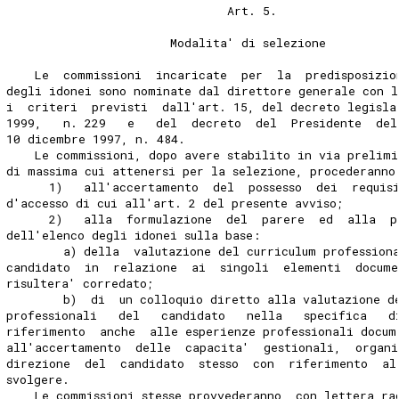
                               Art. 5.
                       Modalita' di selezione
    Le  commissioni  incaricate  per  la  predisposizio
degli idonei sono nominate dal direttore generale con 
i  criteri  previsti  dall'art. 15, del decreto legisla
1999,   n. 229   e   del  decreto  del  Presidente  del
10 dicembre 1997, n. 484.
    Le commissioni, dopo avere stabilito in via prelimi
di massima cui attenersi per la selezione, procederanno
      1)   all'accertamento  del  possesso  dei  requis
d'accesso di cui all'art. 2 del presente avviso;
      2)   alla  formulazione  del  parere  ed  alla  p
dell'elenco degli idonei sulla base:
        a) della  valutazione del curriculum profession
candidato  in  relazione  ai  singoli  elementi  docume
risultera' corredato;
        b)  di  un colloquio diretto alla valutazione d
professionali   del   candidato   nella   specifica   d
riferimento  anche  alle esperienze professionali docum
all'accertamento  delle  capacita'  gestionali,  organi
direzione  del  candidato  stesso  con  riferimento  al
svolgere.
    Le commissioni stesse provvederanno, con lettera ra