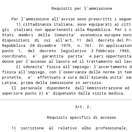
                     Requisiti per l'ammissione
    Per l'ammissione all'avviso sono prescritti i segue
      1) cittadinanza italiana, sono equiparati ai citt
gli  italiani non appartenenti alla Repubblica. Per i c
Stati  membri  della  Comunita'  economica europea son
disposizioni  di  cui  all'art. 11  del  decreto del Pr
Repubblica  20 dicembre  1979,  n. 761.  In applicazion
punto  1,  del  decreto  legislativo  3 febbraio  1993,
coordinato,  e'  garantita  parita'  e pari opportunita
donne per l'accesso al lavoro ed il trattamento sul lav
      2) idoneita' fisica all'impiego: l'accertamento d
fisica all'impiego, con l'osservanza delle norme in tem
protette,  e'  effettuato a cura dell'Azienda unita' sa
Latina, prima della immissione in servizio.
    Il  personale  dipendente  dall'Amministrazione ed 
superiore punto 2) e' dispensato dalla visita medica.
                               Art. 2.
                   Requisiti specifici di accesso
    1)  iscrizione  al  relativo  albo  professionale, 