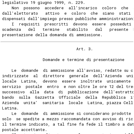
legislativo 19 giugno 1999, n. 229.
    Non  possono  accedere  all'incarico  coloro  che  
dall'elettorato   attivo  e  coloro  che  siano  stati 
dispensati dall'impiego presso pubbliche amministrazion
    I  requisiti  prescritti  devono  essere  posseduti
scadenza   del   termine   stabilito   dal   presente  
presentazione della domanda di ammissione.
                               Art. 3.
                 Domande e termine di presentazione
    Le  domande  di ammissione all'avviso, redatte su c
indirizzate  al  direttore  generale  dell'Azienda  uni
locale  Latina,  devono  essere  inoltrate  unicamente 
servizio  postale  entro  e non oltre le ore 12 del tre
successivo  alla  data  di  pubblicazione  dell'estratt
bando  sulla  Gazzetta  Ufficiale  della  Repubblica  i
Azienda  unita'  sanitaria  locale  Latina, piazza Cell
Latina.
    Le  domande  di ammissione si considerano prodotte 
solo  se spedite a mezzo raccomandata con avviso di ric
il termine indicato, a tal fine fa fede il timbro a da
postale accettante.