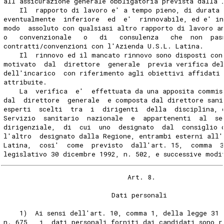
all'assicurazione generale obbligatoria prevista dalla 
    Il  rapporto di lavoro e' a tempo pieno, di durata 
eventualmente  inferiore  ed  e'  rinnovabile, ed e' i
modo  assoluto con qualsiasi altro rapporto di lavoro a
o   convenzionale   o   di   consulenza   che  non  pas
contratti/convenzioni con l'Azienda U.S.L. Latina.
    Il  rinnovo ed il mancato rinnovo sono disposti con
motivato  dal  direttore  generale  previa verifica de
dell'incarico  con riferimento agli obiettivi affidati 
attribuite.
    La  verifica  e'  effettuata da una apposita commis
dal  direttore  generale  e composta dal direttore sani
esperti  scelti  tra  i  dirigenti  della  disciplina, 
Servizio  sanitario  nazionale  e  appartenenti  al  se
dirigenziale,  di  cui  uno  designato  dal  consiglio 
l'altro  designato dalla Regione, entrambi esterni all'
Latina,  cosi'  come  previsto  dall'art. 15,  comma  
legislativo 30 dicembre 1992, n. 502, e successive modi
                               Art. 8.
                           Dati personali
    1)  Ai sensi dell'art. 10, comma 1, della legge 31 
n. 675,  i  dati personali forniti dai candidati sono r