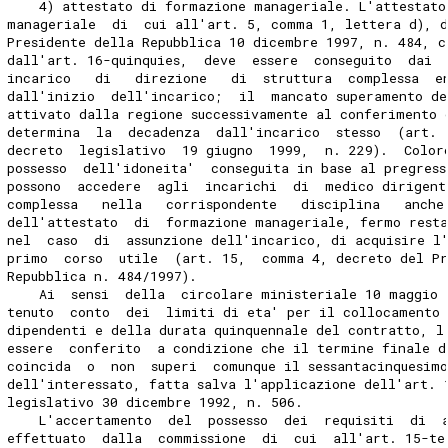
    4) attestato di formazione manageriale. L'attestato
manageriale  di  cui all'art. 5, comma 1, lettera d), 
Presidente della Repubblica 10 dicembre 1997, n. 484, 
dall'art. 16-quinquies,  deve  essere  conseguito  dai 
incarico   di   direzione   di  struttura  complessa  e
dall'inizio  dell'incarico;  il  mancato superamento de
attivato dalla regione successivamente al conferimento 
determina  la  decadenza  dall'incarico  stesso  (art. 
decreto  legislativo  19 giugno  1999,  n. 229).  Color
possesso  dell'idoneita'  conseguita in base al pregres
possono  accedere  agli  incarichi  di  medico dirigent
complessa   nella   corrispondente   disciplina   anche
dell'attestato  di  formazione manageriale, fermo rest
nel  caso  di  assunzione dell'incarico, di acquisire l
primo  corso  utile  (art. 15,  comma 4, decreto del Pr
Repubblica n. 484/1997).
    Ai  sensi  della  circolare ministeriale 10 maggio 
tenuto  conto  dei  limiti di eta' per il collocamento 
dipendenti e della durata quinquennale del contratto, l
essere  conferito  a condizione che il termine finale d
coincida  o  non  superi  comunque il sessantacinquesim
dell'interessato, fatta salva l'applicazione dell'art. 
legislativo 30 dicembre 1992, n. 506.
    L'accertamento  del  possesso  dei  requisiti  di  
effettuato  dalla  commissione  di  cui  all'art. 15-te