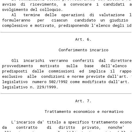
avviso  di  ricevimento,  a  convocare  i  candidati  a
svolgimento del colloquio.
    Al   termine  delle  operazioni  di  valutazione  l
formuleranno   per   ciascun   candidato  un  giudizio 
complessivo e motivato, predisponendo l'elenco degli id
                               Art. 6.
                        Conferimento incarico
    Gli  incarichi  verranno  conferiti  dal  direttore
provvedimento   motivato   sulla   base   dell'elenco  
predisposti  dalle  commissioni  ed  implica  il  rappo
esclusivo  alle  condizioni e norme previste dall'art. 
legislativo  numero 502/1992 come modificato dall'art.
legislativo n. 229/1999.
                               Art. 7.
                  Trattamento economico e normativo
    L'incarico da' titolo a specifico trattamento econ
da    contratto    di   diritto   privato,   nonche'   