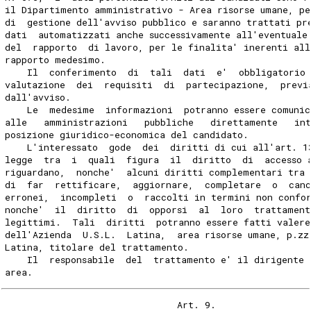
il Dipartimento amministrativo - Area risorse umane, pe
di  gestione dell'avviso pubblico e saranno trattati pr
dati  automatizzati anche successivamente all'eventuale
del  rapporto  di lavoro, per le finalita' inerenti all
rapporto medesimo.
    Il  conferimento  di  tali  dati  e'  obbligatorio
valutazione  dei  requisiti  di  partecipazione,  previ
dall'avviso.
    Le  medesime  informazioni  potranno essere comunic
alle   amministrazioni   pubbliche   direttamente   int
posizione giuridico-economica del candidato.
    L'interessato  gode  dei  diritti di cui all'art. 1
legge  tra  i  quali  figura  il  diritto  di  accesso 
riguardano,  nonche'  alcuni diritti complementari tra 
di  far  rettificare,  aggiornare,  completare  o  can
erronei,  incompleti  o  raccolti in termini non confo
nonche'  il  diritto  di  opporsi  al  loro  trattamen
legittimi.  Tali  diritti  potranno essere fatti valere
dell'Azienda  U.S.L.  Latina,  area risorse umane, p.zz
Latina, titolare del trattamento.
    Il  responsabile  del  trattamento e' il dirigente 
area.
                               Art. 9.