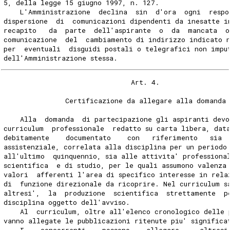
5, della legge 15 giugno 1997, n. 127.
    L'Amministrazione  declina  sin  d'ora  ogni  respo
dispersione  di  comunicazioni dipendenti da inesatte i
recapito   da  parte  dell'aspirante  o  da  mancata  o
comunicazione  del  cambiamento di indirizzo indicato 
per  eventuali  disguidi postali o telegrafici non impu
dell'Amministrazione stessa.
                               Art. 4.
               Certificazione da allegare alla domanda
    Alla  domanda  di partecipazione gli aspiranti devo
curriculum  professionale  redatto su carta libera, dat
debitamente    documentato    con   riferimento   sia 
assistenziale, correlata alla disciplina per un periodo
all'ultimo  quinquennio, sia alle attivita' professiona
scientifica  e di studio, per le quali assumono valenza
valori  afferenti l'area di specifico interesse in rela
di  funzione direzionale da ricoprire. Nel curriculum s
altresi',  la  produzione  scientifica  strettamente  p
disciplina oggetto dell'avviso.
    Al  curriculum, oltre all'elenco cronologico delle 
vanno allegate le pubblicazioni ritenute piu' significa
    I    concorrenti    possono    allegare,    altresi