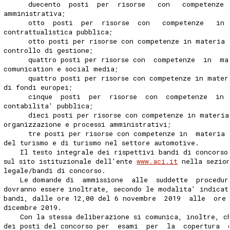
      duecento  posti  per  risorse   con   competenze 
amministrativa; 
      otto  posti  per  risorse  con   competenze   in 
contrattualistica pubblica; 
      otto posti per risorse con competenze in materia 
controllo di gestione; 
      quattro posti per risorse con  competenze  in  ma
comunication e social media; 
      quattro posti per risorse con competenze in mater
di fondi europei; 
      cinque  posti  per  risorse  con  competenze  in 
contabilita' pubblica; 
      dieci posti per risorse con competenze in materia
organizzazione e processi amministrativi; 
      tre posti per risorse con competenze in  materia 
del turismo e di turismo nel settore automotive. 
    Il testo integrale dei rispettivi bandi di concorso
sul sito istituzionale dell'ente 
www.aci.it
 nella sezio
legale/bandi di concorso. 
    Le domande di  ammissione  alle  suddette  procedur
dovranno essere inoltrate, secondo le modalita' indicat
bandi, dalle ore 12,00 del 6 novembre  2019  alle  ore
dicembre 2019. 
    Con la stessa deliberazione si comunica, inoltre, c
dei posti del concorso per  esami  per  la  copertura  