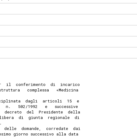
r  il  conferimento  di  incarico
struttura   complessa   «Medicina
ciplinata  dagli  articoli  15  e
   n.   502/1992   e   successive
  decreto  del  Presidente  della
libera  di  giunta  regionale  di
. 
  delle  domande,  corredate  dai
esimo giorno successivo alla data