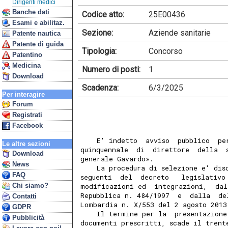
Dirigenti medici
Banche dati
Codice atto:
25E00436
Esami e abilitaz.
Sezione:
Aziende sanitarie
Patente nautica
Patente di guida
Tipologia:
Concorso
Patentino
Medicina
Numero di posti:
1
Download
Scadenza:
6/3/2025
Per interagire
Forum
Registrati
Facebook
    E' indetto  avviso  pubblico  pe
Le altre sezioni
quinquennale  di  direttore  della  
Download
generale Gavardo». 
News
    La procedura di selezione e' dis
FAQ
seguenti  del  decreto   legislativo
Chi siamo?
modificazioni ed  integrazioni,  dal
Repubblica n. 484/1997  e  dalla  de
Contatti
Lombardia n. X/553 del 2 agosto 2013
GDPR
    Il termine per la  presentazione
Pubblicità
documenti prescritti, scade il trent