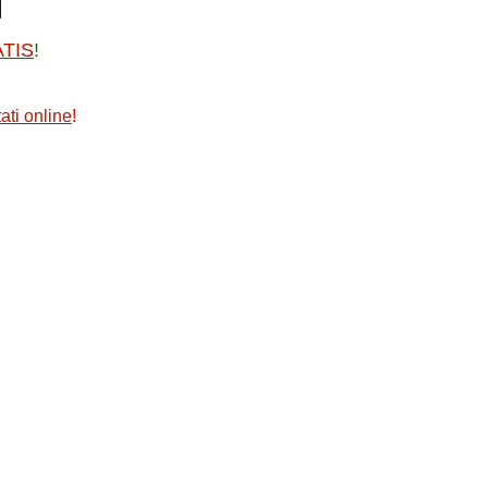
ATIS
!
ati online
!