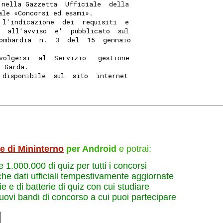
 nella Gazzetta  Ufficiale  della
ale «Concorsi ed esami». 
 l'indicazione  dei  requisiti  e
  all'avviso  e'  pubblicato  sul
ombardia  n.  3  del  15  gennaio
volgersi  al  Servizio   gestione
l Garda. 
 disponibile  sul  sito  internet
le di Mininterno
per Android
e potrai:
re 1.000.000 di quiz per tutti i concorsi
che dati ufficiali tempestivamente aggiornate
e e di batterie di quiz con cui studiare
nuovi bandi di concorso a cui puoi partecipare