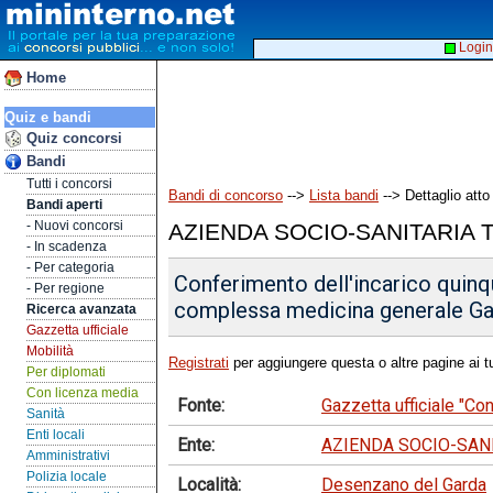
Login
Home
Quiz e bandi
Quiz concorsi
Bandi
Tutti i concorsi
Bandi di concorso
-->
Lista bandi
--> Dettaglio atto
Bandi aperti
- Nuovi concorsi
AZIENDA SOCIO-SANITARIA
- In scadenza
- Per categoria
Conferimento dell'incarico quinqu
- Per regione
complessa medicina generale Ga
Ricerca avanzata
Gazzetta ufficiale
Mobilità
Registrati
per aggiungere questa o altre pagine ai tu
Per diplomati
Con licenza media
Fonte:
Gazzetta ufficiale "Co
Sanità
Enti locali
Ente:
AZIENDA SOCIO-SAN
Amministrativi
Polizia locale
Località:
Desenzano del Garda