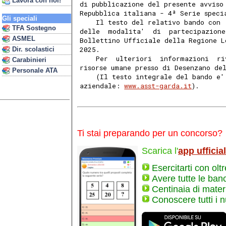
Lavora con noi!
di pubblicazione del presente avviso
Repubblica italiana - 4ª Serie speci
Gli speciali
    Il testo del relativo bando con 
TFA Sostegno
delle  modalita'  di  partecipazione
ASMEL
Bollettino Ufficiale della Regione L
2025. 
Dir. scolastici
    Per  ulteriori  informazioni  ri
Carabinieri
risorse umane presso di Desenzano de
Personale ATA
    (Il testo integrale del bando e'
aziendale: 
www.asst-garda.it
). 
Ti stai preparando per un concorso?
Scarica l'
app ufficia
Esercitarti con olt
Avere tutte le ban
Centinaia di materi
Conoscere tutti i 