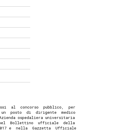
ssi  al  concorso  pubblico,  per
 un  posto  di  dirigente  medico
Azienda ospedaliera universitaria
nel  Bollettino  ufficiale  della
017 e  nella  Gazzetta  Ufficiale