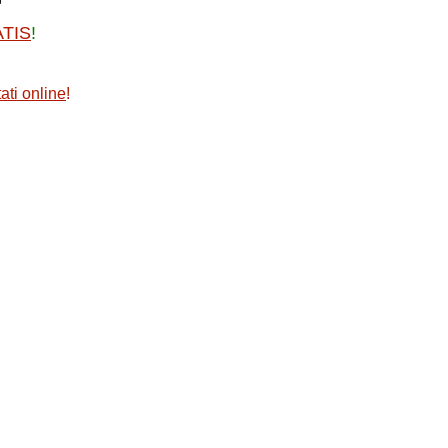
ATIS
!
ati online
!