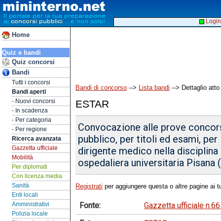
Login
Home
Quiz e bandi
Quiz concorsi
Bandi
Tutti i concorsi
Bandi di concorso
-->
Lista bandi
--> Dettaglio atto
Bandi aperti
- Nuovi concorsi
ESTAR
- In scadenza
- Per categoria
Convocazione alle prove concors
- Per regione
pubblico, per titoli ed esami, per
Ricerca avanzata
Gazzetta ufficiale
dirigente medico nella disciplina
Mobilità
ospedaliera universitaria Pisana
Per diplomati
Con licenza media
Sanità
Registrati
per aggiungere questa o altre pagine ai tu
Enti locali
Fonte:
Gazzetta ufficiale n.6
Amministrativi
Polizia locale