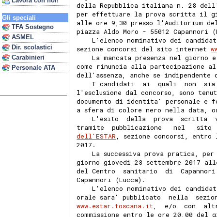
Lavora con noi!
della Repubblica italiana n. 28 dell
per effettuare la prova scritta il g
Gli speciali
alle ore 9,30 presso l'Auditorium de
TFA Sostegno
piazza Aldo Moro - 55012 Capannori (
ASMEL
    L'elenco nominativo dei candidat
Dir. scolastici
sezione concorsi del sito internet 
w
    La mancata presenza nel giorno e
Carabinieri
come rinuncia alla partecipazione al
Personale ATA
dell'assenza, anche se indipendente 
    I candidati  ai  quali  non  sia
l'esclusione dal concorso, sono tenu
documento di identita' personale e f
a sfera di colore nero nella data, o
    L'esito  della  prova  scritta  
tramite  pubblicazione   nel   sito 
dell'ESTAR
, sezione concorsi, entro 
2017. 
    La successiva prova pratica, per
giorno giovedi 28 settembre 2017 all
del Centro  sanitario  di  Capannori
Capannori (Lucca). 
    L'elenco nominativo dei candidat
orale sara' pubblicato  nella  sezio
www.estar.toscana.it
,  e/o  con  alt
commissione entro le ore 20,00 del g