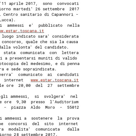
'11 aprile 2017,  sono  convocati
iorno martedi' 26 settembre  2017
l Centro sanitario di Capannori -
Lucca). 
i  ammessi  e'  pubblicato  nella
ww.estar.toscana.it
 luogo indicato sara' considerata
 concorso, quale che sia la causa
dalla volonta' del candidato. 
  stata  comunicata  con  lettera
ti a presentarsi muniti di valido
otocopia del medesimo, e di penna
ra e sede sopraindicata. 
verra'  comunicato  ai  candidati
  internet   
www.estar.toscana.it
le ore  20,00  del  27  settembre
 gli ammessi,  si  svolgera'  nel
e ore  9,30  presso  l'Auditorium
  -  piazza  Aldo  Moro  -  55012
i ammessi a  sostenere  la  prova
ne  concorsi  del  sito  internet
ra  modalita'  comunicata   dalla
iorno 28 settembre 2017. 