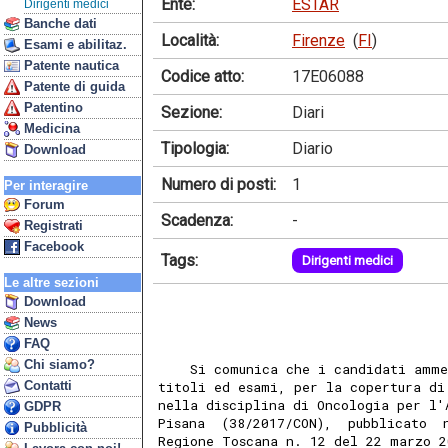
Ente:
ESTAR
Dirigenti medici
Banche dati
Località:
Firenze
(
FI
)
Esami e abilitaz.
Patente nautica
Codice atto:
17E06088
Patente di guida
Patentino
Sezione:
Diari
Medicina
Tipologia:
Diario
Download
Numero di posti:
1
Per interagire
Forum
Scadenza:
-
Registrati
Facebook
Tags:
Dirigenti medici
Le altre sezioni
Download
News
FAQ
Chi siamo?
    Si comunica che i candidati amme
Contatti
titoli ed esami, per la copertura di
nella disciplina di Oncologia per l'
GDPR
Pisana  (38/2017/CON),  pubblicato  
Pubblicità
Regione Toscana n. 12 del 22 marzo 2