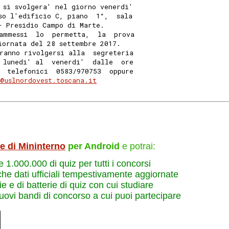
 si svolgera' nel giorno venerdi'
so l'edificio C, piano  1°,  sala
- Presidio Campo di Marte. 
ammessi  lo  permetta,  la  prova
iornata del 28 settembre 2017. 
ranno rivolgersi alla  segreteria
 lunedi' al  venerdi'  dalle  ore
  telefonici  0583/970753  oppure
@uslnordovest.toscana.it
le di Mininterno
per Android
e potrai:
re 1.000.000 di quiz per tutti i concorsi
che dati ufficiali tempestivamente aggiornate
e e di batterie di quiz con cui studiare
nuovi bandi di concorso a cui puoi partecipare