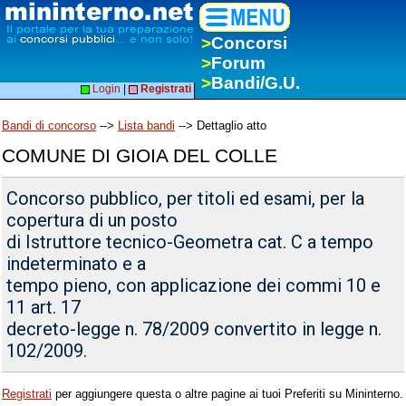
>
Concorsi
>
Forum
>
Bandi/G.U.
Login
|
Registrati
Bandi di concorso
-->
Lista bandi
--> Dettaglio atto
COMUNE DI GIOIA DEL COLLE
Concorso pubblico, per titoli ed esami, per la
copertura di un posto
di Istruttore tecnico-Geometra cat. C a tempo
indeterminato e a
tempo pieno, con applicazione dei commi 10 e
11 art. 17
decreto-legge n. 78/2009 convertito in legge n.
102/2009.
Registrati
per aggiungere questa o altre pagine ai tuoi Preferiti su Mininterno.