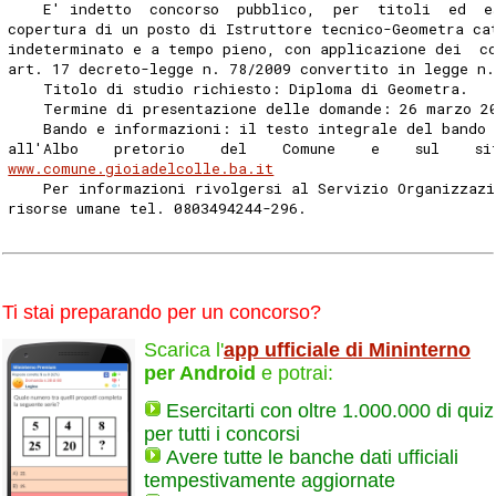
    E' indetto  concorso  pubblico,  per  titoli  ed  e
copertura di un posto di Istruttore tecnico-Geometra ca
indeterminato e a tempo pieno, con applicazione dei  c
art. 17 decreto-legge n. 78/2009 convertito in legge n.
    Titolo di studio richiesto: Diploma di Geometra. 
    Termine di presentazione delle domande: 26 marzo 2
    Bando e informazioni: il testo integrale del bando 
all'Albo    pretorio    del    Comune    e    sul    si
www.comune.gioiadelcolle.ba.it
    Per informazioni rivolgersi al Servizio Organizzazi
risorse umane tel. 0803494244-296. 
Ti stai preparando per un concorso?
Scarica l'
app ufficiale di Mininterno
per Android
e potrai:
Esercitarti con oltre 1.000.000 di quiz
per tutti i concorsi
Avere tutte le banche dati ufficiali
tempestivamente aggiornate