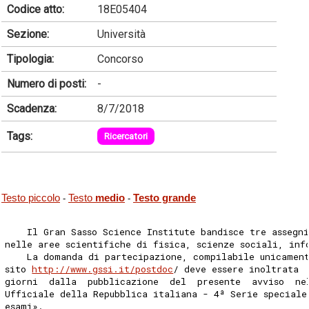
Codice atto:
18E05404
Sezione:
Università
Tipologia:
Concorso
Numero di posti:
-
Scadenza:
8/7/2018
Tags:
Ricercatori
Testo piccolo
Testo
medio
Testo grande
-
-
    Il Gran Sasso Science Institute bandisce tre assegn
nelle aree scientifiche di fisica, scienze sociali, inf
    La domanda di partecipazione, compilabile unicament
sito 
http://www.gssi.it/postdoc
/ deve essere inoltrata 
giorni  dalla  pubblicazione  del  presente  avviso  ne
Ufficiale della Repubblica italiana - 4ª Serie speciale
esami». 