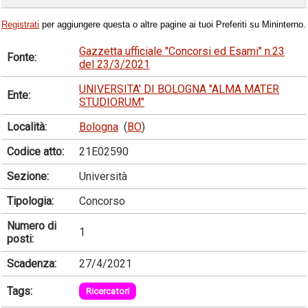
Registrati
per aggiungere questa o altre pagine ai tuoi Preferiti su Mininterno.
Gazzetta ufficiale "Concorsi ed Esami" n.23
Fonte:
del 23/3/2021
UNIVERSITA' DI BOLOGNA "ALMA MATER
Ente:
STUDIORUM"
Località:
Bologna
(
BO
)
Codice atto:
21E02590
Sezione:
Università
Tipologia:
Concorso
Numero di
1
posti:
Scadenza:
27/4/2021
Tags:
Ricercatori