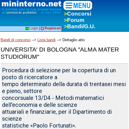
>
Concorsi
>
Forum
>
Bandi/G.U.
Login
|
Registrati
Bandi di concorso
-->
Lista bandi
--> Dettaglio atto
UNIVERSITA' DI BOLOGNA "ALMA MATER
STUDIORUM"
Procedura di selezione per la copertura di un
posto di ricercatore a
tempo determinato della durata di trentasei mesi
e pieno, settore
concorsuale 13/D4 - Metodi matematici
dell'economia e delle scienze
attuariali e finanziarie, per il Dipartimento di
scienze
statistiche «Paolo Fortunati».