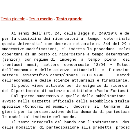
Testo piccolo
Testo
medio
Testo grande
-
-
    Ai sensi dell'art. 24, della legge n. 240/2010 e de
per la disciplina dei ricercatori a  tempo  determinat
questa Universita' con decreto rettorale n. 344 del 29 
successive modificazioni, e' indetta la procedura  sele
copertura di un posto di ricercatore a tempo determinat
(senior), con regime di  impegno  a  tempo  pieno,  del
trentasei  mesi,  settore  concorsuale  13/D4  -  Metod
dell'economia e delle scienze  attuariali  e  finanziar
settore  scientifico-disciplinare  SECS-S/06  -   Metod
dell'economia e delle scienze attuariali e finanziarie.
    Il posto viene attivato per le esigenze di ricerca 
del Dipartimento di scienze statistiche «Paolo Fortunat
    Dal giorno successivo a quello della pubblicazione 
avviso nella Gazzetta Ufficiale della Repubblica italia
speciale «Concorsi ed esami»,  decorre  il  termine  di
giorni per la presentazione della domanda di partecipaz
le modalita' indicate nel bando. 
    Il testo integrale del bando con l'indicazione  dei
delle modalita' di partecipazione alla predetta  proced