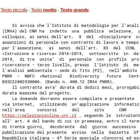
Testo piccolo
Testo
medio
Testo grande
-
-
    Si avvisa che l'Istituto di metodologie per l'anali
(IMAA) del CNR ha  indetto  una  pubblica  selezione,  
colloquio, ai sensi dell'art.  8  del  «Disciplinare  c
assunzioni di personale con contratto di lavoro a tempo
per l'assunzione,  ai  sensi  dell'art.  83  del  CCNL 
«Istruzione e ricerca» 2016-2018,  sottoscritto  in  da
2018,  di tre  unita'  di  personale  con  profilo  pro
ricercatore - terzo livello, presso  l'Istituto  di  me
l'analisi ambientale - sede di Tito (PZ),  nell'ambito 
PNRR  -  NBFC  «National   Biodiversity   Future   Cent
B83C22002930006. (Bando n. 400.12 IMAA PNRR). 
    Il contratto avra' durata di dodici mesi, prorogabi
durata massima del progetto. 
    Le domande dovranno essere compilate e presentate  
via internet,  utilizzando  un'applicazione  informatic
nell'area     concorsi      del      sito      CNR     
https://selezionionline.cnr.it
 , seguendo le  istruzion
all' art. 4 del bando di cui in premessa, entro il term
di trenta giorni,  decobrente  dal  giorno  successivo 
pubblicazione del presente  avviso  nella  Gazzetta  Uf
Repubblica italiana - 4ª Serie speciale «Concorsi ed es