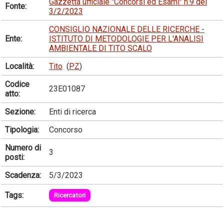
Gazzetta ufficiale "Concorsi ed Esami" n.9 del
Fonte:
3/2/2023
CONSIGLIO NAZIONALE DELLE RICERCHE -
Ente:
ISTITUTO DI METODOLOGIE PER L'ANALISI
AMBIENTALE DI TITO SCALO
Località:
Tito
(
PZ
)
Codice
23E01087
atto:
Sezione:
Enti di ricerca
Tipologia:
Concorso
Numero di
3
posti:
Scadenza:
5/3/2023
Tags:
Ricercatori