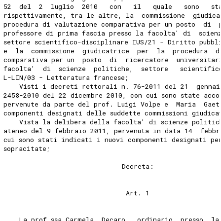
52  del  2  luglio  2010   con   il   quale   sono   st
rispettivamente, tra le altre, la  commissione  giudica
procedura di valutazione comparativa per un posto  di  
professore di prima fascia presso la facolta' di  scien
settore scientifico-disciplinare IUS/21 - Diritto pubbl
e  la  commissione  giudicatrice  per  la  procedura  d
comparativa per un  posto  di  ricercatore  universitar
facolta'  di  scienze  politiche,  settore   scientific
L-LIN/03 - Letteratura francese; 
    Visti i decreti rettorali n. 76-2011 del 21  gennai
2458-2010 del 22 dicembre 2010, con cui sono state acco
pervenute da parte del prof. Luigi Volpe e  Maria  Gaet
componenti designati delle suddette commissioni giudica
    Vista la delibera della facolta' di scienze politic
ateneo del 9 febbraio 2011, pervenuta in data 14  febbr
cui sono stati indicati i nuovi componenti designati pe
sopracitate; 
                              Decreta: 
                               Art. 1 
    La prof.ssa Carmela  Decaro,  ordinario  presso  la