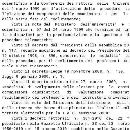
scientifica e la Conferenza dei rettori  delle  Univers
del 4 marzo 1999 per l'attivazione delle  procedure  t
l'elezione dei componenti delle commissioni e  per  la 
delle varie fasi del reclutamento; 
    Vista la nota del  Ministero  dell'universita'  e  
scientifica n. 67 del 24 marzo 1999 che fornisce ed  in
le indicazioni per la predisposizione e la  gestione  d
procedure telematiche; 
    Visto il decreto del Presidente della Repubblica 23
n. 117, recante modifiche al decreto del Presidente del
19 ottobre 1998, n. 390, concernente  le  modalita'  d
delle procedure per il reclutamento dei  professori  un
ruolo e dei ricercatori; 
    Visto il decreto-legge 10 novembre 2008, n.  180,  
legge 9 gennaio 2009, n. 1; 
    Visto il decreto ministeriale 27  marzo  2009,  n. 
«Modalita' di svolgimento delle elezioni per  la  costi
commissioni  giudicatrici   di   valutazione   comparat
reclutamento dei professori e dei ricercatori universit
    Viste le note del Ministero dell'istruzione,  dell'
della ricerca che hanno disciplinato tra l'altro il cal
tornata elettorale per la I e II sessione 2008; 
    Visti i decreti rettorali  n.  304-2010  del  22  f
pubblicato nella Gazzetta Ufficiale n. 23 del 23  marzo
1050-2010 del 15 giugno 2010, pubblicato nella Gazzetta