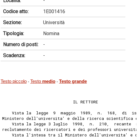
Località:
-
Codice atto:
1E001416
Sezione:
Università
Tipologia:
Nomina
Numero di posti:
-
Scadenza:
-
Testo piccolo
Testo
medio
Testo grande
-
-
                             IL RETTORE 
    Vista la  legge  9  maggio  1989,  n.  168,  di  is
Ministero dell'universita' e della ricerca scientifica 
    Vista la legge 3 luglio  1998,  n.  210,  recante  
reclutamento dei ricercatori e dei professori universit
    Vista l'intesa tra il Ministero dell'universita' e 