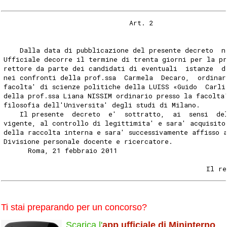
                               Art. 2 
    Dalla data di pubblicazione del presente decreto  n
Ufficiale decorre il termine di trenta giorni per la pr
rettore da parte dei candidati di eventuali  istanze  d
nei confronti della prof.ssa  Carmela  Decaro,  ordinar
facolta' di scienze politiche della LUISS «Guido  Carli
della prof.ssa Liana NISSIM ordinario presso la facolta
filosofia dell'Universita' degli studi di Milano. 
    Il presente  decreto  e'  sottratto,  ai  sensi  de
vigente, al controllo di legittimita' e sara' acquisito
della raccolta interna e sara' successivamente affisso 
Divisione personale docente e ricercatore. 
      Roma, 21 febbraio 2011 
                                                  Il re
Ti stai preparando per un concorso?
Scarica l'
app ufficiale di Mininterno