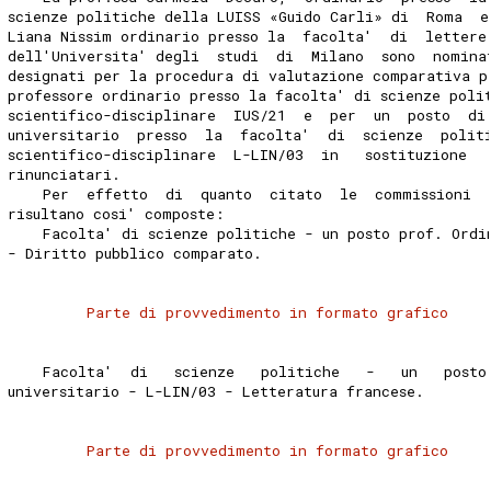
scienze politiche della LUISS «Guido Carli» di  Roma  e
Liana Nissim ordinario presso la  facolta'  di  lettere
dell'Universita' degli  studi  di  Milano  sono  nomina
designati per la procedura di valutazione comparativa p
professore ordinario presso la facolta' di scienze poli
scientifico-disciplinare  IUS/21  e  per  un  posto  di
universitario  presso  la  facolta'  di  scienze  polit
scientifico-disciplinare  L-LIN/03  in   sostituzione  
rinunciatari. 
    Per  effetto  di  quanto  citato  le  commissioni  
risultano cosi' composte: 
    Facolta' di scienze politiche - un posto prof. Ordi
- Diritto pubblico comparato. 
Parte di provvedimento in formato grafico
    Facolta'  di   scienze   politiche   -   un   posto
universitario - L-LIN/03 - Letteratura francese. 
Parte di provvedimento in formato grafico