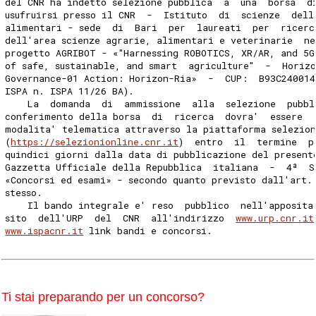
del CNR ha indetto selezione pubblica  a  una  borsa  d
usufruirsi presso il CNR  -  Istituto  di  scienze  dell
alimentari - sede  di  Bari  per  laureati  per  ricerc
dell'area scienze agrarie, alimentari e veterinarie  n
progetto AGRIBOT - «"Harnessing ROBOTICS, XR/AR, and 5G
of safe, sustainable, and smart  agriculture"  -  Horiz
Governance-01 Action: Horizon-Ria»  -  CUP:  B93C240014
ISPA n. ISPA 11/26 BA). 
    La  domanda  di  ammissione  alla  selezione  pubbl
conferimento della borsa  di  ricerca  dovra'  essere  
modalita' telematica attraverso la piattaforma selezio
(
https://selezionionline.cnr.it
)  entro  il  termine  p
quindici giorni dalla data di pubblicazione del present
Gazzetta Ufficiale della Repubblica  italiana  -  4ª  S
«Concorsi ed esami» - secondo quanto previsto dall'art.
stesso. 
    Il bando integrale e' reso  pubblico  nell'apposita
sito  dell'URP  del  CNR  all'indirizzo  
www.urp.cnr.it
www.ispacnr.it
 link bandi e concorsi. 
Ti stai preparando per un concorso?