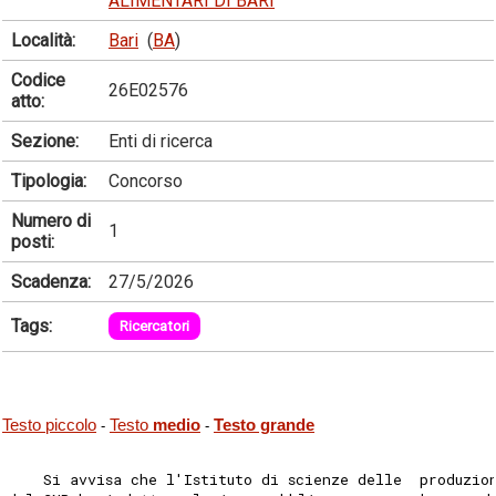
ALIMENTARI DI BARI
Località:
Bari
(
BA
)
Codice
26E02576
atto:
Sezione:
Enti di ricerca
Tipologia:
Concorso
Numero di
1
posti:
Scadenza:
27/5/2026
Tags:
Ricercatori
Testo piccolo
Testo
medio
Testo grande
-
-
    Si avvisa che l'Istituto di scienze delle  produzio