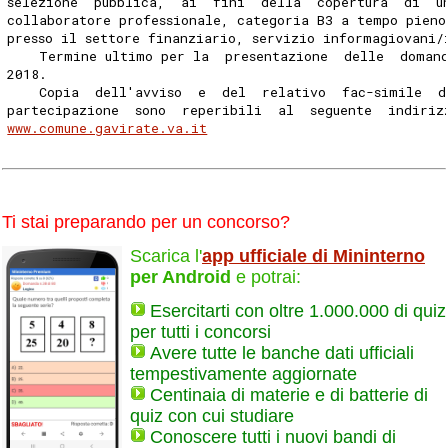
selezione  pubblica,  ai  fini  della  copertura  di  u
collaboratore professionale, categoria B3 a tempo pieno
presso il settore finanziario, servizio informagiovani/
    Termine ultimo per la  presentazione  delle  doman
2018. 
    Copia  dell'avviso  e  del  relativo  fac-simile  d
partecipazione  sono  reperibili  al  seguente  indiriz
www.comune.gavirate.va.it
Ti stai preparando per un concorso?
Scarica l'
app ufficiale di Mininterno
per Android
e potrai:
Esercitarti con oltre 1.000.000 di quiz
per tutti i concorsi
Avere tutte le banche dati ufficiali
tempestivamente aggiornate
Centinaia di materie e di batterie di
quiz con cui studiare
Conoscere tutti i nuovi bandi di