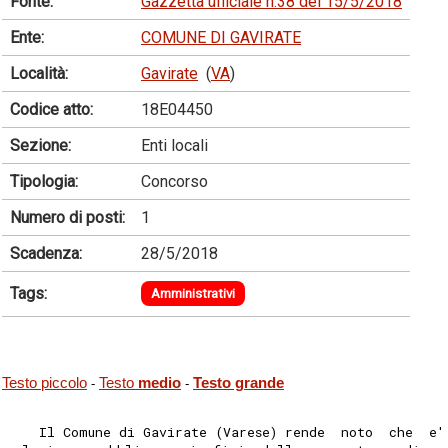
Fonte:
Gazzetta ufficiale n.38 del 15/5/2018
Ente:
COMUNE DI GAVIRATE
Località:
Gavirate
(
VA
)
Codice atto:
18E04450
Sezione:
Enti locali
Tipologia:
Concorso
Numero di posti:
1
Scadenza:
28/5/2018
Tags:
Amministrativi
Testo piccolo
Testo
medio
Testo grande
-
-
    Il Comune di Gavirate (Varese) rende  noto  che  e'