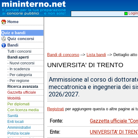
Login
Home
Quiz e bandi
Quiz concorsi
Bandi
Tutti i concorsi
Bandi di concorso
-->
Lista bandi
--> Dettaglio atto
Bandi aperti
- Nuovi concorsi
UNIVERSITA' DI TRENTO
- In scadenza
- Per categoria
Ammissione al corso di dottorato 
- Per regione
meccatronica e ingegneria dei si
Ricerca avanzata
Gazzetta ufficiale
2026/2027.
Mobilità
Per diplomati
Registrati
per aggiungere questa o altre pagine ai tu
Con licenza media
Sanità
Fonte:
Gazzetta ufficiale "Co
Enti locali
Amministrativi
Ente:
UNIVERSITA' DI TRE
Polizia locale