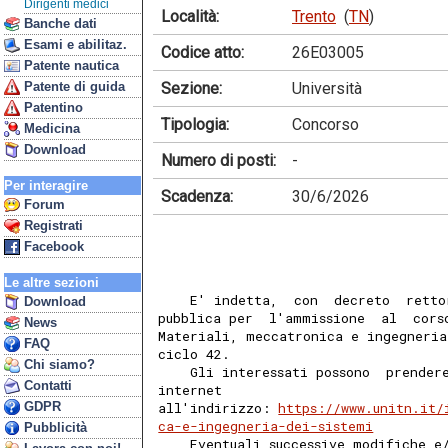
Dirigenti medici
Località:
Trento
(
TN
)
Banche dati
Esami e abilitaz.
Codice atto:
26E03005
Patente nautica
Sezione:
Università
Patente di guida
Patentino
Tipologia:
Concorso
Medicina
Download
Numero di posti:
-
Per interagire
Scadenza:
30/6/2026
Forum
Registrati
Facebook
Le altre sezioni
    E' indetta,  con  decreto  retto
Download
pubblica per  l'ammissione  al  cors
News
Materiali, meccatronica e ingegneria
FAQ
ciclo 42. 
Chi siamo?
    Gli interessati possono  prender
Contatti
internet
GDPR
all'indirizzo: 
https://www.unitn.it/
ca-e-ingegneria-dei-sistemi
Pubblicità
    Eventuali successive modifiche e