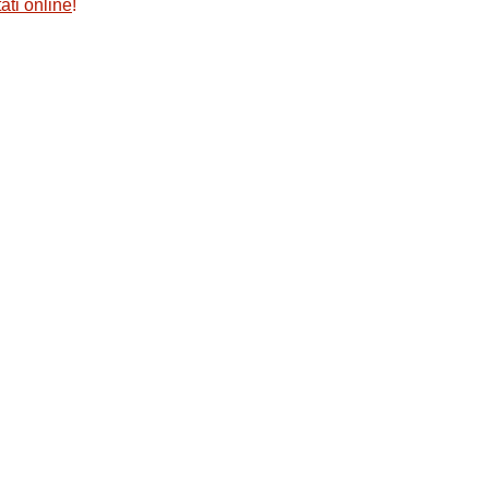
ati online
!