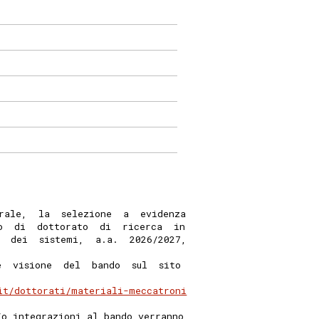
rale,  la  selezione  a  evidenza
o  di  dottorato  di  ricerca  in
  dei  sistemi,  a.a.  2026/2027,
e  visione  del  bando  sul  sito
it/dottorati/materiali-meccatroni
/o integrazioni al bando verranno