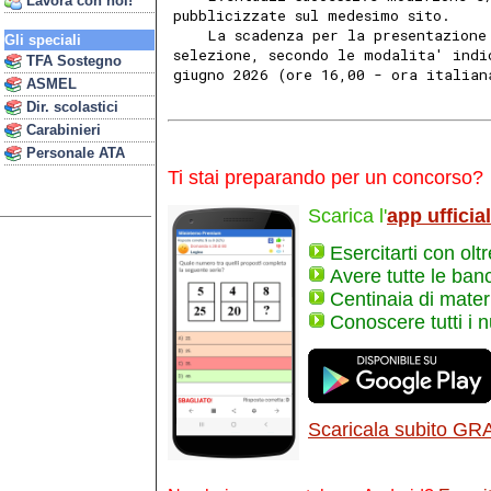
Lavora con noi!
pubblicizzate sul medesimo sito. 
    La scadenza per la presentazione
Gli speciali
selezione, secondo le modalita' indi
TFA Sostegno
giugno 2026 (ore 16,00 - ora italian
ASMEL
Dir. scolastici
Carabinieri
Personale ATA
Ti stai preparando per un concorso?
Scarica l'
app ufficia
Esercitarti con olt
Avere tutte le ban
Centinaia di materi
Conoscere tutti i 
Scaricala subito GR