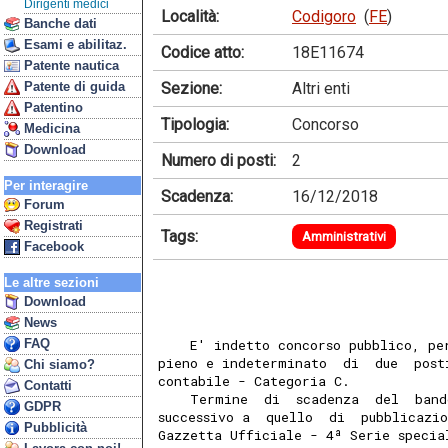
Dirigenti medici
Località:
Codigoro
(
FE
)
Banche dati
Esami e abilitaz.
Codice atto:
18E11674
Patente nautica
Sezione:
Altri enti
Patente di guida
Patentino
Tipologia:
Concorso
Medicina
Download
Numero di posti:
2
Per interagire
Scadenza:
16/12/2018
Forum
Registrati
Tags:
Amministrativi
Facebook
Le altre sezioni
Download
News
FAQ
    E' indetto concorso pubblico, pe
pieno e indeterminato  di  due  post
Chi siamo?
contabile - Categoria C. 
Contatti
    Termine  di  scadenza  del  band
GDPR
successivo a  quello  di  pubblicazi
Pubblicità
Gazzetta Ufficiale - 4ª Serie specia