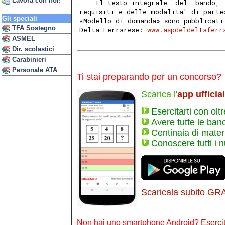
Lavora con noi!
    Il testo integrale  del  bando, 
requisiti e delle modalita' di parte
Gli speciali
«Modello di domanda» sono pubblicati
TFA Sostegno
Delta Ferrarese: 
www.aspdeldeltaferr
ASMEL
Dir. scolastici
Carabinieri
Personale ATA
Ti stai preparando per un concorso?
Scarica l'
app ufficia
Esercitarti con olt
Avere tutte le ban
Centinaia di materi
Conoscere tutti i 
Scaricala subito GR
Non hai uno smartphone Android?
Esercit