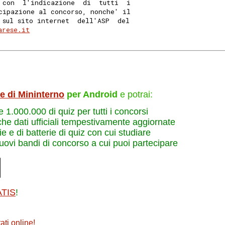
 con  l'indicazione  di  tutti  i
cipazione al concorso, nonche' il
 sul sito internet  dell'ASP  del
arese.it
le di Mininterno
per Android
e potrai:
re 1.000.000 di quiz per tutti i concorsi
che dati ufficiali tempestivamente aggiornate
e e di batterie di quiz con cui studiare
nuovi bandi di concorso a cui puoi partecipare
ATIS
!
ati online
!