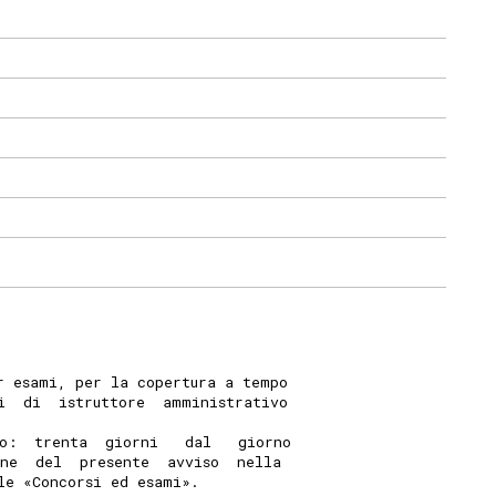
r esami, per la copertura a tempo
i  di  istruttore  amministrativo
o:  trenta  giorni   dal   giorno
one  del  presente  avviso  nella
le «Concorsi ed esami». 