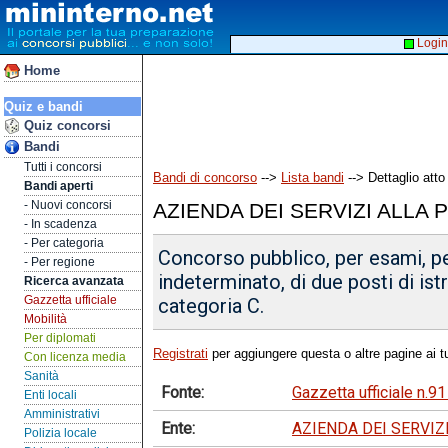
Login
Home
Quiz e bandi
Quiz concorsi
Bandi
Tutti i concorsi
Bandi di concorso
-->
Lista bandi
--> Dettaglio atto
Bandi aperti
- Nuovi concorsi
AZIENDA DEI SERVIZI ALLA
- In scadenza
- Per categoria
Concorso pubblico, per esami, pe
- Per regione
indeterminato, di due posti di is
Ricerca avanzata
Gazzetta ufficiale
categoria C.
Mobilità
Per diplomati
Registrati
per aggiungere questa o altre pagine ai tu
Con licenza media
Sanità
Fonte:
Gazzetta ufficiale n.
Enti locali
Amministrativi
Ente:
AZIENDA DEI SERVIZ
Polizia locale