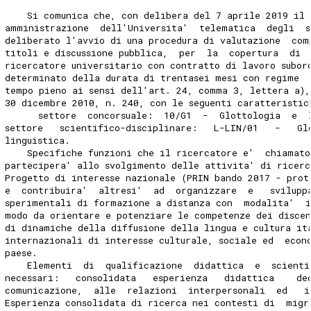
    Si comunica che, con delibera del 7 aprile 2019 il 
amministrazione  dell'Universita'  telematica  degli  s
deliberato l'avvio di una procedura di valutazione  com
titoli e discussione pubblica,  per  la  copertura  di 
ricercatore universitario con contratto di lavoro subor
determinato della durata di trentasei mesi con regime 
tempo pieno ai sensi dell'art. 24, comma 3, lettera a),
30 dicembre 2010, n. 240, con le seguenti caratteristic
      settore  concorsuale:  10/G1  -  Glottologia  e  
settore   scientifico-disciplinare:   L-LIN/01   -   Gl
linguistica. 
    Specifiche funzioni che il ricercatore e'  chiamato
partecipera' allo svolgimento delle attivita' di ricerc
Progetto di interesse nazionale (PRIN bando 2017 - prot
e  contribuira'  altresi'  ad  organizzare  e   svilupp
sperimentali di formazione a distanza con  modalita'  
modo da orientare e potenziare le competenze dei disce
di dinamiche della diffusione della lingua e cultura it
internazionali di interesse culturale, sociale ed  econ
paese. 
    Elementi  di  qualificazione  didattica  e  scienti
necessari:   consolidata   esperienza   didattica    de
comunicazione,  alle  relazioni  interpersonali  ed   i
Esperienza consolidata di ricerca nei contesti di  migr