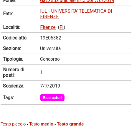
Fonte:
Gazzetta ufficiale n.45 del 7/6/2019
IUL - UNIVERSITA' TELEMATICA DI
Ente:
FIRENZE
Località:
Firenze
(
FI
)
Codice atto:
19E06382
Sezione:
Università
Tipologia:
Concorso
Numero di
1
posti:
Scadenza:
7/7/2019
Tags:
Ricercatori
Testo piccolo
Testo
medio
Testo grande
-
-