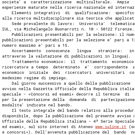
societa' a  caratterizzazione  multiculturale.  Ampie  
esperienze maturate nella ricerca nazionale ed internaz
    Elementi integrativi  di  qualificazione:  specific
alla ricerca multidisciplinare sia teorica che applicat
    Sede prevalente di lavoro:  Universita'  telematica
IUL, via Michelangelo Buonarroti n. 10 - 50122 Firenze.
    Pubblicazioni presentabili per la selezione: il num
pubblicazioni presentabili per la selezione e' pari a 1
numero massimo e' pari a 15. 
    Accertamento  conoscenza   lingua   straniera:   in
attraverso la valutazione di pubblicazioni in lingua). 
    Trattamento economico:  il  trattamento  economico
ricercatore a tempo  determinato  e'  corrispondente  
economico  iniziale  dei  ricercatori  universitari  co
medesimo regime di impiego. 
    Dal giorno successivo a quello della pubblicazione 
avviso nella Gazzetta Ufficiale della Repubblica italia
speciale - «Concorsi ed esami» decorre il termine  di  
per la presentazione della  domanda  di  partecipazione
modalita' indicate nel bando. 
    Il testo integrale del bando relativo alla procedur
disponibile, dopo la pubblicazione del presente avviso 
Ufficiale della Repubblica italiana - 4ª Serie Speciale
ed esami», sul sito internet di Ateneo 
www.iuline.it
 (s
e concorsi»). Dell'avvenuta pubblicazione del  bando  n