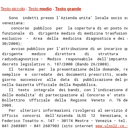
Testo piccolo
Testo
medio
Testo grande
-
-
   Sono  indetti presso l'Azienda unita' locale socio s
veneziana:
    concorso  pubblico  per  la copertura di un posto n
funzionale  di  dirigente medico di medicina trasfusion
esclusivo  -  Area  della  medicina  diagnostica e dei 
30/2008);
    avviso pubblico per l'attribuzione di un incarico q
dirigente    medico    direttore    di    struttura    
radiodiagnostica -  Medico  responsabile  dell'impianto
decreto legislativo n. 187/2000 (Bando 26/2008).
   Il  termine  per  la presentazione delle domande, re
semplice  e  corredate  dei documenti prescritti, scade
giorno  successivo  alla  data  di  pubblicazione del p
nella Gazzetta Ufficiale della Repubblica.
   Il  testo  integrale  dei bandi, con l'indicazione d
delle modalita' di partecipazione al Concorso e' stato 
Bollettino  Ufficiale  della  Regione  Veneto  n. 76 de
2008.
   Per  ulteriori informazioni rivolgersi al servizio d
Ufficio  concorsi  dell'Azienda  ULSS  12  Veneziana, s
Federico Tosatto n. 147 - 30174 Mestre - Venezia - tel.
041 2608801 - 041 2607903 (sito internet 
www.ulssl2.ve.