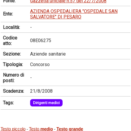
Fonte:
Gazzetta ufficiale n.57 del 22/7/2008
AZIENDA OSPEDALIERA "OSPEDALE SAN
Ente:
SALVATORE" DI PESARO
Località:
-
Codice
08E06275
atto:
Sezione:
Aziende sanitarie
Tipologia:
Concorso
Numero di
-
posti:
Scadenza:
21/8/2008
Tags:
Dirigenti medici
Testo piccolo
Testo
medio
Testo grande
-
-