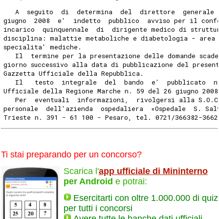
   A  seguito  di  determina  del  direttore  generale 
giugno  2008  e'  indetto  pubblico  avviso per il conf
incarico  quinquennale  di  dirigente medico di struttu
disciplina: malattie metaboliche e diabetologia - area
specialita' mediche.
   Il  termine per la presentazione delle domande scade
giorno successivo alla data di pubblicazione del presen
Gazzetta Ufficiale della Repubblica.
   Il   testo  integrale  del  bando  e'  pubblicato  n
Ufficiale della Regione Marche n. 59 del 26 giugno 2008
   Per  eventuali  informazioni,  rivolgersi alla S.O.C
personale  dell'azienda  ospedaliera  «Ospedale  S. Sal
Trieste n. 391 - 61 100 - Pesaro, tel. 0721/366382-3662
Ti stai preparando per un concorso?
Scarica l'
app ufficiale di Mininterno
per Android
e potrai:
Esercitarti con oltre 1.000.000 di quiz
per tutti i concorsi
Avere tutte le banche dati ufficiali