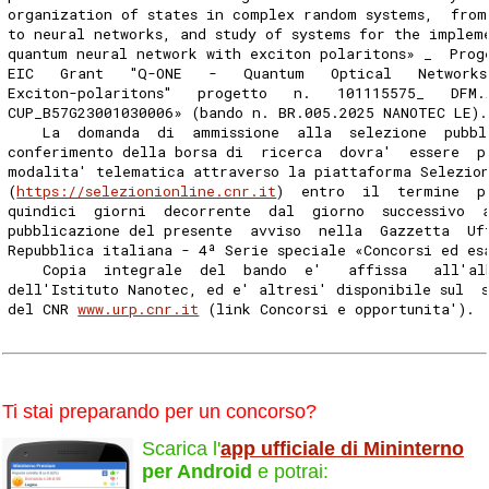
organization of states in complex random systems,  from
to neural networks, and study of systems for the implem
quantum neural network with exciton polaritons» _  Prog
EIC   Grant   "Q-ONE   -   Quantum   Optical   Networks
Exciton-polaritons"   progetto   n.   101115575_   DFM.
CUP_B57G23001030006» (bando n. BR.005.2025 NANOTEC LE).
    La  domanda  di  ammissione  alla  selezione  pubbl
conferimento della borsa di  ricerca  dovra'  essere  p
modalita' telematica attraverso la piattaforma Selezio
(
https://selezionionline.cnr.it
)  entro  il  termine  p
quindici  giorni  decorrente  dal  giorno  successivo  
pubblicazione del presente  avviso  nella  Gazzetta  Uf
Repubblica italiana - 4ª Serie speciale «Concorsi ed es
    Copia  integrale  del  bando  e'   affissa   all'al
dell'Istituto Nanotec, ed e' altresi' disponibile sul  
del CNR 
www.urp.cnr.it
 (link Concorsi e opportunita'). 
Ti stai preparando per un concorso?
Scarica l'
app ufficiale di Mininterno
per Android
e potrai: