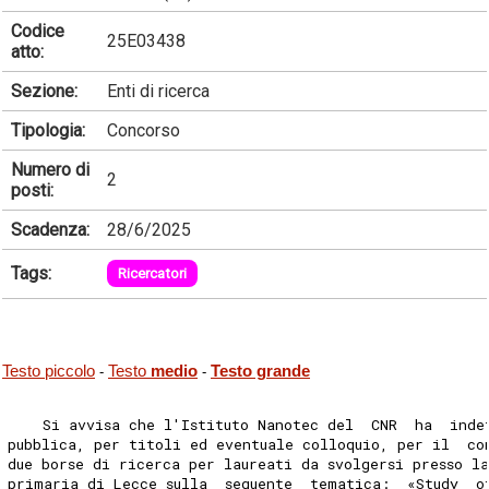
Codice
25E03438
atto:
Sezione:
Enti di ricerca
Tipologia:
Concorso
Numero di
2
posti:
Scadenza:
28/6/2025
Tags:
Ricercatori
Testo piccolo
Testo
medio
Testo grande
-
-
    Si avvisa che l'Istituto Nanotec del  CNR  ha  inde
pubblica, per titoli ed eventuale colloquio, per il  co
due borse di ricerca per laureati da svolgersi presso l
primaria di Lecce sulla  seguente  tematica:  «Study  o