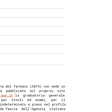
na del farmaco (AIFA) con sede in
a  pubblicato  sul  proprio  sito
.gov.it
 la  graduatoria  generale
 per  titoli  ed  esami,  per  il
indeterminato e pieno nel profilo
da fascia  dell'Agenzia  italiana