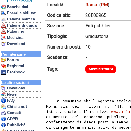
Dirigenti medici
Località:
Roma
(
RM
)
Banche dati
Esami e abilitaz.
Codice atto:
20E08965
Patente nautica
Sezione:
Enti pubblici
Patente di guida
Patentino
Tipologia:
Graduatoria
Medicina
Download
Numero di posti:
10
Per interagire
Scadenza:
-
Forum
Registrati
Tags:
Amministrativi
Facebook
Le altre sezioni
Download
News
FAQ
    Si comunica che l'Agenzia italia
Roma, via  del  Tritone  n.  181,  h
Chi siamo?
istituzionale all'indirizzo 
www.aifa
Contatti
di merito  del  concorso  pubblico, 
GDPR
conferimento di dieci posti a tempo 
Pubblicità
di dirigente amministrativo di secon