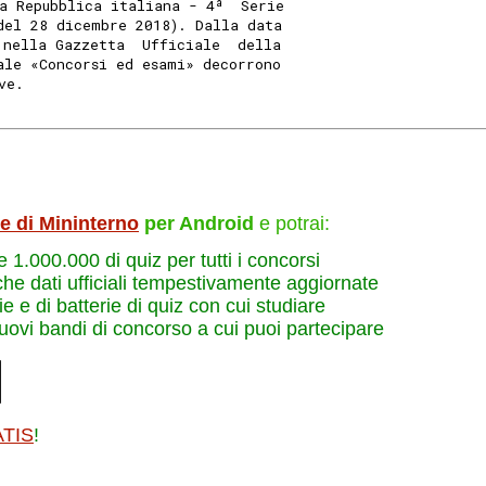
a Repubblica italiana - 4ª  Serie
del 28 dicembre 2018). Dalla data
 nella Gazzetta  Ufficiale  della
ale «Concorsi ed esami» decorrono
ve. 
le di Mininterno
per Android
e potrai:
re 1.000.000 di quiz per tutti i concorsi
che dati ufficiali tempestivamente aggiornate
e e di batterie di quiz con cui studiare
nuovi bandi di concorso a cui puoi partecipare
ATIS
!