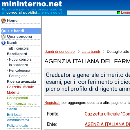
Login
Home
Quiz e bandi
Quiz concorsi
Bandi
Tutti i concorsi
Bandi di concorso
-->
Lista bandi
--> Dettaglio atto
Bandi aperti
- Nuovi concorsi
AGENZIA ITALIANA DEL FAR
- In scadenza
- Per categoria
Graduatoria generale di merito de
- Per regione
esami, per il conferimento di di
Ricerca avanzata
Gazzetta ufficiale
pieno nel profilo di dirigente am
Mobilità
Per diplomati
Registrati
per aggiungere questa o altre pagine ai tu
Con licenza media
Sanità
Fonte:
Gazzetta ufficiale "C
Enti locali
Amministrativi
Ente:
AGENZIA ITALIANA 
Polizia locale