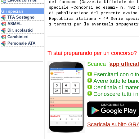
Lavora con noi!
del farmaco (Gazzetta Ufficiale dell
speciale «Concorsi ed esami» n. 102 
Gli speciali
di pubblicazione del presente avviso
TFA Sostegno
Repubblica italiana - 4ª Serie speci
i termini per le eventuali impugnati
ASMEL
Dir. scolastici
Carabinieri
Personale ATA
Ti stai preparando per un concorso?
Scarica l'
app ufficia
Esercitarti con olt
Avere tutte le ban
Centinaia di materi
Conoscere tutti i 
Scaricala subito GR