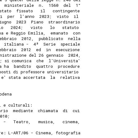
  ministeriale  n.  1560  del  1°
stato  fissato   il   contingente
li  per  l'anno  2023;  visto  il
iugno  2023  Piano  straordinario
io   2024;   visto   lo   statuto
na e Reggio Emilia,  emanato  con
ebbraio  2012,  pubblicato  nella
  italiana -  4ª  Serie  speciale
ebbraio  2012  ed  in  esecuzione
nistrazione del 26 gennaio  2024,
; si comunica  che  l'Universita'
a ha  bandito  quattro  procedure
posti di professore universitario
 e' stata accertata  la  relativa
odena 
i e culturali: 
ario  mediante  chiamata  di  cui
2010; 
  -   Teatro,   musica,   cinema,
re: L-ART/06 - Cinema, fotografia