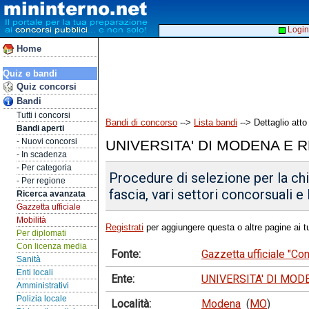
Login
Home
Quiz e bandi
Quiz concorsi
Bandi
Tutti i concorsi
Bandi di concorso
-->
Lista bandi
--> Dettaglio atto
Bandi aperti
- Nuovi concorsi
UNIVERSITA' DI MODENA E 
- In scadenza
- Per categoria
Procedure di selezione per la ch
- Per regione
fascia, vari settori concorsuali e
Ricerca avanzata
Gazzetta ufficiale
Mobilità
Registrati
per aggiungere questa o altre pagine ai tu
Per diplomati
Con licenza media
Fonte:
Gazzetta ufficiale "C
Sanità
Enti locali
Ente:
UNIVERSITA' DI MOD
Amministrativi
Polizia locale
Località:
Modena
(
MO
)