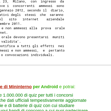
. 23,  Milano,  con  ingresso  da
ove i  concorrenti  ammessi  sono
gennaio 2012, secondo il  diario,
ativi degli  stessi  che  saranno
el   sito   internet    aziendale
embre 2011. 
 e non ammessi alla  prova  orale
rnet. 
 orale devono presentarsi  muniti
 validita'. 
notifica a tutti gli effetti  nei
messi e non ammessi,  e  pertanto
 o convocazioni individuali. 
le di Mininterno
per Android
e potrai:
re 1.000.000 di quiz per tutti i concorsi
che dati ufficiali tempestivamente aggiornate
e e di batterie di quiz con cui studiare
nuovi bandi di concorso a cui puoi partecipare