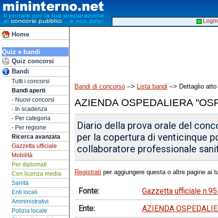
Login
Home
Quiz e bandi
Quiz concorsi
Bandi
Tutti i concorsi
Bandi di concorso
-->
Lista bandi
--> Dettaglio atto
Bandi aperti
- Nuovi concorsi
AZIENDA OSPEDALIERA "OSP
- In scadenza
- Per categoria
Diario della prova orale del conc
- Per regione
per la copertura di venticinque p
Ricerca avanzata
Gazzetta ufficiale
collaboratore professionale sanita
Mobilità
Per diplomati
Registrati
per aggiungere questa o altre pagine ai tu
Con licenza media
Sanità
Fonte:
Gazzetta ufficiale n.9
Enti locali
Amministrativi
Ente:
AZIENDA OSPEDALIE
Polizia locale