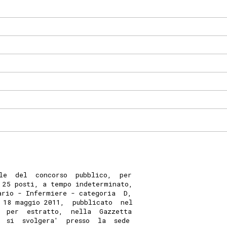
le  del  concorso  pubblico,  per
 25 posti, a tempo indeterminato,
ario - Infermiere - categoria  D,
 18 maggio 2011,  pubblicato  nel
  per  estratto,  nella  Gazzetta
  si  svolgera'  presso  la  sede