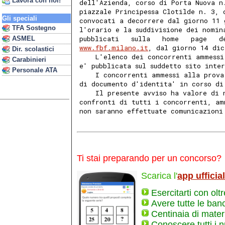
Lavora con noi!
dell'Azienda, corso di Porta Nuova n
piazzale Principessa Clotilde n. 3, 
Gli speciali
convocati a decorrere dal giorno 11 
TFA Sostegno
l'orario e la suddivisione dei nomin
pubblicati   sulla   home   page   d
ASMEL
www.fbf.milano.it
, dal giorno 14 dic
Dir. scolastici
    L'elenco dei concorrenti ammessi
Carabinieri
e' pubblicata sul suddetto sito inte
Personale ATA
    I concorrenti ammessi alla prova
di documento d'identita' in corso di
    Il presente avviso ha valore di 
confronti di tutti i concorrenti, am
non saranno effettuate comunicazioni
Ti stai preparando per un concorso?
Scarica l'
app ufficia
Esercitarti con olt
Avere tutte le ban
Centinaia di materi
Conoscere tutti i 