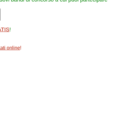
ATIS
!
ati online
!