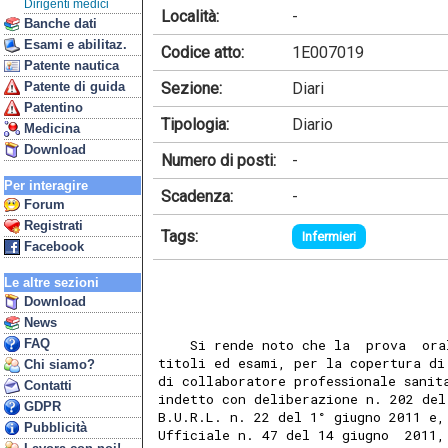
Dirigenti medici
Località:
-
Banche dati
Esami e abilitaz.
Codice atto:
1E007019
Patente nautica
Sezione:
Diari
Patente di guida
Patentino
Tipologia:
Diario
Medicina
Download
Numero di posti:
-
Per interagire
Scadenza:
-
Forum
Registrati
Tags:
Infermieri
Facebook
Le altre sezioni
Download
News
FAQ
    Si rende noto che la  prova  ora
titoli ed esami, per la copertura di
Chi siamo?
di collaboratore professionale sanit
Contatti
indetto con deliberazione n. 202 del
GDPR
B.U.R.L. n. 22 del 1° giugno 2011 e,
Pubblicità
Ufficiale n. 47 del 14 giugno  2011,