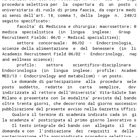
procedura selettiva per  la  copertura  di  un  posto  
universitario di ruolo di prima fascia, da coprire medi
ai sensi dell'art. 18, comma 1, della  legge  n.  240/
seguito specificato: 
      facolta' di Medicina e chirurgia: macrosettore: 0
medica  specialistica  (in  lingua   inglese:   Group  
Recruitment Fields: 06/D - Medical specialities); 
      settore  concorsuale:  06/D2  -  Endocrinologia, 
scienze della alimentazione  e  del  benessere  (in  li
Academic Recruitment Field 06/D2 -  Endocrinology,  ne
and wellness science); 
      profilo:    settore    scientifico-disciplinare  
Endocrinologia  (in  lingua  inglese:  profile:  Academ
MED/13 - Endocrinology and metabolism) - un posto. 
    Le domande di partecipazione  alla  procedura  sele
posto  suddetto,  redatte  in   carta   semplice,   dov
indirizzate al rettore dell'Universita' Vita-Salute San
Milano e presentate con le modalita' previste dal bando
oltre trenta giorni, che decorrono dal giorno successiv
pubblicazione del presente avviso nella Gazzetta Uffici
    Qualora il termine di scadenza indicato cada in  gi
la scadenza e' posticipata al primo giorno lavorativo s
    Il testo integrale del bando con  allegato  il  fac
domanda e con  l'indicazione  dei  requisiti  e  delle 
partecipazione alla sopraindicata procedura selettiva  