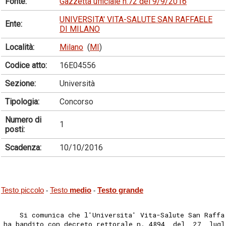
Fonte:
Gazzetta ufficiale n.72 del 9/9/2016
UNIVERSITA' VITA-SALUTE SAN RAFFAELE
Ente:
DI MILANO
Località:
Milano
(
MI
)
Codice atto:
16E04556
Sezione:
Università
Tipologia:
Concorso
Numero di
1
posti:
Scadenza:
10/10/2016
Testo piccolo
Testo
medio
Testo grande
-
-
    Si comunica che l'Universita' Vita-Salute San Raffa
ha bandito con decreto rettorale n. 4894  del  27  lugl