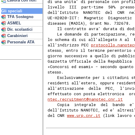
Lavora con noi!
di una unita' di personale con profi
livello  III  part-time  50%  presso
Gli speciali
dell'Istituto  NANOTEC  del  CNR  ne
TFA Sostegno
UE-H2020-ICT:  Magnetic  Diagnostic 
diseases (MADIA), Grant No. 732678. 
ASMEL
    Il contratto avra' durata di dod
Dir. scolastici
    Le domande di partecipazione, re
Carabinieri
lo schema di cui all'allegato A al  
Personale ATA
all'indirizzo PEC 
protocollo.nanotec
stesso, entro il termine perentorio 
giorno successivo a quello di pubbli
Gazzetta Ufficiale della Repubblica 
«Concorsi ed esami» - secondo quanto
stesso. 
    Esclusivamente per i cittadini s
residenti all'estero, oppure residen
all'attivazione  della  PEC,  l'invi
effettuato con posta elettronica  or
ntec.recruitment@nanotec.cnr.it
    Copia  integrale  del  bando  e'
dell'Istituto NANOTEC, ed e' altresi
del CNR 
www.urp.cnr.it
 (link lavoro 