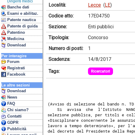
Dirigenti medici
Località:
Lecce
(
LE
)
Banche dati
Esami e abilitaz.
Codice atto:
17E04750
Patente nautica
Sezione:
Enti pubblici
Patente di guida
Patentino
Tipologia:
Concorso
Medicina
Download
Numero di posti:
1
Per interagire
Scadenza:
14/8/2017
Forum
Registrati
Tags:
Ricercatori
Facebook
Le altre sezioni
Download
News
FAQ
(Avviso di selezione del bando n. TD
    Si  avvisa  che  l'Istituto  NAN
Chi siamo?
selezione pubblica, per titoli e col
Contatti
«Disciplinare concernente le assunzi
GDPR
lavoro a tempo determinato», per l'a
Pubblicità
del decreto del Presidente della Rep