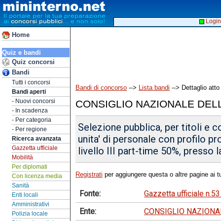
Login
Home
Quiz e bandi
Quiz concorsi
Bandi
Tutti i concorsi
Bandi di concorso
-->
Lista bandi
--> Dettaglio atto
Bandi aperti
- Nuovi concorsi
CONSIGLIO NAZIONALE DELL
- In scadenza
- Per categoria
Selezione pubblica, per titoli e c
- Per regione
unita' di personale con profilo pr
Ricerca avanzata
Gazzetta ufficiale
livello III part-time 50%, presso 
Mobilità
Per diplomati
Registrati
per aggiungere questa o altre pagine ai tu
Con licenza media
Sanità
Fonte:
Gazzetta ufficiale n.5
Enti locali
Amministrativi
Ente:
CONSIGLIO NAZIONAL
Polizia locale