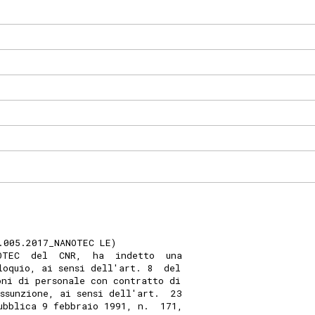
.005.2017_NANOTEC LE) 
OTEC  del  CNR,  ha  indetto  una
loquio, ai sensi dell'art. 8  del
oni di personale con contratto di
ssunzione, ai sensi dell'art.  23
ubblica 9 febbraio 1991, n.  171,