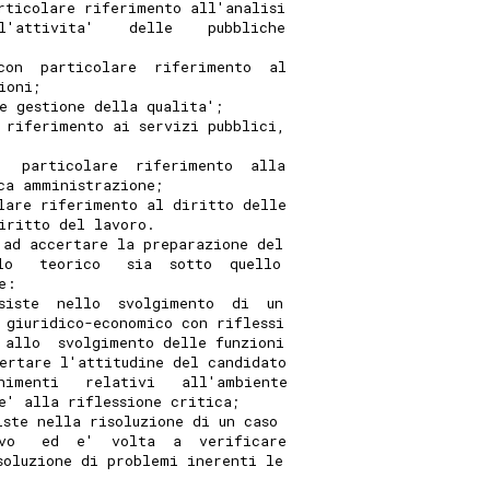
rticolare riferimento all'analisi
l'attivita'    delle    pubbliche
con  particolare  riferimento  al
ioni;
e gestione della qualita';
 riferimento ai servizi pubblici,
   particolare  riferimento  alla
ca amministrazione;
lare riferimento al diritto delle
iritto del lavoro.
 ad accertare la preparazione del
lo   teorico   sia  sotto  quello
e:
siste  nello  svolgimento  di  un
 giuridico-economico con riflessi
 allo  svolgimento delle funzioni
ertare l'attitudine del candidato
nimenti   relativi   all'ambiente
e' alla riflessione critica;
iste nella risoluzione di un caso
vo   ed  e'  volta  a  verificare
soluzione di problemi inerenti le