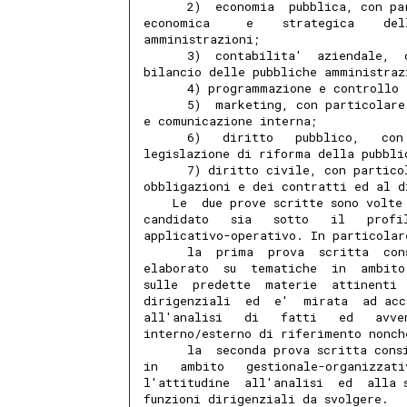
      2)  economia  pubblica, con pa
economica     e    strategica    del
amministrazioni;
      3)  contabilita'  aziendale,  
bilancio delle pubbliche amministraz
      4) programmazione e controllo 
      5)  marketing, con particolare
e comunicazione interna;
      6)   diritto   pubblico,   con
legislazione di riforma della pubbli
      7) diritto civile, con partico
obbligazioni e dei contratti ed al d
    Le  due prove scritte sono volte
candidato   sia   sotto   il   profi
applicativo-operativo. In particolar
      la  prima  prova  scritta  con
elaborato  su  tematiche  in  ambito
sulle  predette  materie  attinenti 
dirigenziali  ed  e'  mirata  ad acc
all'analisi   di   fatti   ed   avve
interno/esterno di riferimento nonch
      la  seconda prova scritta cons
in   ambito   gestionale-organizzati
l'attitudine  all'analisi  ed  alla 
funzioni dirigenziali da svolgere.