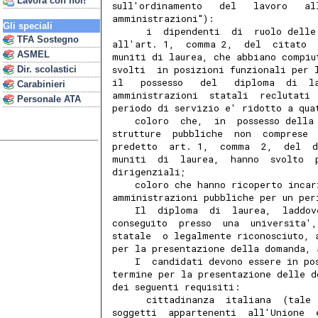
Lavora con noi!
sull'ordinamento   del   lavoro   al
amministrazioni"):
Gli speciali
      i  dipendenti  di  ruolo delle
TFA Sostegno
all'art. 1,  comma 2,  del  citato  
ASMEL
muniti di laurea, che abbiano compiu
svolti  in posizioni funzionali per 
Dir. scolastici
il   possesso   del   diploma  di  l
Carabinieri
amministrazioni  statali  reclutati 
Personale ATA
periodo di servizio e' ridotto a qua
    coloro  che,  in  possesso della
strutture  pubbliche  non  comprese 
predetto  art. 1,  comma  2,  del  d
muniti  di  laurea,  hanno  svolto  
dirigenziali;
    coloro che hanno ricoperto incar
amministrazioni pubbliche per un per
    Il  diploma  di  laurea,  laddov
conseguito  presso  una  universita'
statale  o legalmente riconosciuto, 
per la presentazione della domanda, 
    I  candidati devono essere in po
termine per la presentazione delle d
dei seguenti requisiti:
      cittadinanza  italiana  (tale 
soggetti  appartenenti  all'Unione  