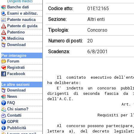
Dirigenti medici
Banche dati
Codice atto:
01E12165
Esami e abilitaz.
Sezione:
Altri enti
Patente nautica
Patente di guida
Tipologia:
Concorso
Patentino
Medicina
Numero di posti:
20
Download
Scadenza:
6/8/2001
Per interagire
Forum
Registrati
Facebook
    Il  comitato  esecutivo dell'ent
ha deliberato:
Le altre sezioni
    E'  indetto  un  concorso  pubbl
Download
dirigenti  di  seconda  fascia  da  
News
dell'A.C.I.
FAQ
                               Art. 
Chi siamo?
                     Requisiti per l
Contatti
GDPR
    Al  concorso possono partecipare
Pubblicità
lettera  a),  del  decreto  legislat