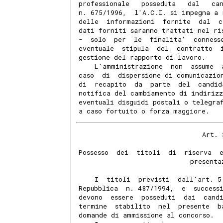
professionale   posseduta   dal   ca
n. 675/1996,  l'A.C.I. si impegna a 
delle  informazioni  fornite  dal  c
dati forniti saranno trattati nel ri
-  solo  per  le  finalita'  conness
eventuale  stipula  del  contratto  
gestione del rapporto di lavoro.
    L'amministrazione  non  assume  
caso  di  dispersione di comunicazio
di  recapito  da  parte  del  candid
notifica del cambiamento di indirizz
eventuali disguidi postali o telegra
a caso fortuito o forza maggiore.
                               Art. 
Possesso  dei  titoli  di  riserva  
                            presenta
    I  titoli  previsti  dall'art. 5
Repubblica  n. 487/1994,  e  success
devono  essere  posseduti  dai  cand
termine  stabilito  nel  presente  b
domande di ammissione al concorso.