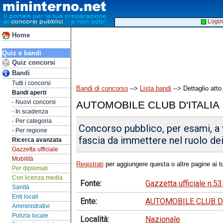
Login
Home
Quiz e bandi
Quiz concorsi
Bandi
Tutti i concorsi
Bandi di concorso
-->
Lista bandi
--> Dettaglio atto
Bandi aperti
- Nuovi concorsi
AUTOMOBILE CLUB D'ITALIA
- In scadenza
- Per categoria
Concorso pubblico, per esami, a v
- Per regione
fascia da immettere nel ruolo dei d
Ricerca avanzata
Gazzetta ufficiale
Mobilità
Registrati
per aggiungere questa o altre pagine ai tu
Per diplomati
Con licenza media
Fonte:
Gazzetta ufficiale n.5
Sanità
Enti locali
Ente:
AUTOMOBILE CLUB D'
Amministrativi
Polizia locale
Località:
Nazionale