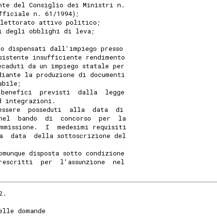
nte del Consiglio dei Ministri n.
fficiale n. 61/1994);
elettorato attivo politico;
i degli obblighi di leva;
 o dispensati dall'impiego presso
sistente insufficiente rendimento
ecaduti da un impiego statale per
diante la produzione di documenti
abile;
 benefici  previsti  dalla  legge
d integrazioni.
essere  posseduti  alla  data  di
nel  bando  di  concorso  per  la
mmissione.  I  medesimi requisiti
a  data  della sottoscrizione del
omunque disposta sotto condizione
rescritti  per  l'assunzione  nel
2.
elle domande