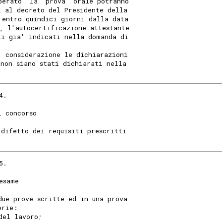
perato  la  prova  orale potranno
i al decreto del Presidente della
 entro quindici giorni dalla data
, l'autocertificazione attestante
li gia' indicati nella domanda di
  considerazione le dichiarazioni
 non siano stati dichiarati nella
4.
l concorso
 difetto dei requisiti prescritti
5.
esame
due prove scritte ed in una prova
erie:
del lavoro;