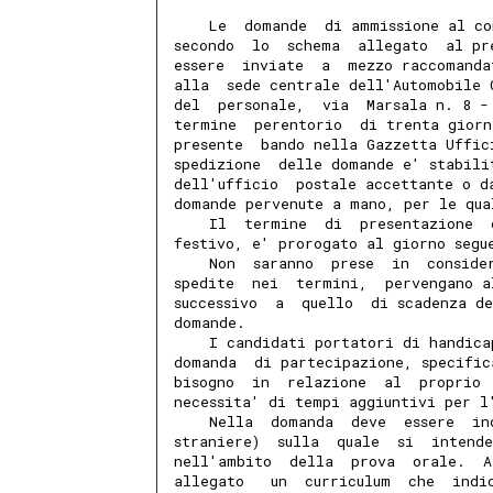
    Le  domande  di ammissione al co
secondo  lo  schema  allegato  al pr
essere  inviate  a  mezzo raccomanda
alla  sede centrale dell'Automobile 
del  personale,  via  Marsala n. 8 -
termine  perentorio  di trenta giorn
presente  bando nella Gazzetta Uffic
spedizione  delle domande e' stabili
dell'ufficio  postale accettante o d
domande pervenute a mano, per le qua
    Il  termine  di  presentazione  
festivo, e' prorogato al giorno segu
    Non  saranno  prese  in  conside
spedite  nei  termini,  pervengano a
successivo  a  quello  di scadenza d
domande.
    I candidati portatori di handica
domanda  di partecipazione, specific
bisogno  in  relazione  al  proprio 
necessita' di tempi aggiuntivi per l
    Nella  domanda  deve  essere  in
straniere)  sulla  quale  si  intend
nell'ambito  della  prova  orale.  A
allegato   un  curriculum  che  indi