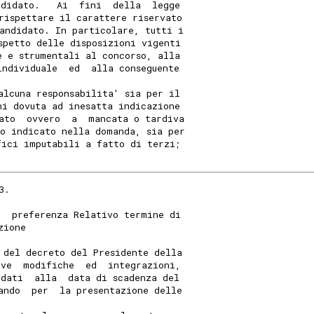
ndidato.   Ai  fini  della  legge
rispettare il carattere riservato
andidato. In particolare, tutti i
spetto delle disposizioni vigenti
e e strumentali al concorso, alla
individuale  ed  alla conseguente
alcuna responsabilita' sia per il
ni dovuta ad inesatta indicazione
ato  ovvero  a  mancata o tardiva
o indicato nella domanda, sia per
fici imputabili a fatto di terzi;
3.
e  preferenza Relativo termine di
zione
 del decreto del Presidente della
ive  modifiche  ed  integrazioni,
idati  alla  data di scadenza del
ando  per  la presentazione delle