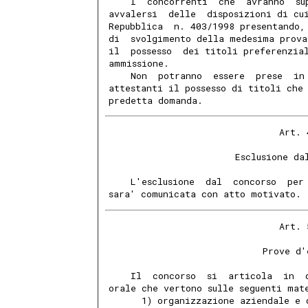
    I  concorrenti  che  avranno  su
avvalersi  delle  disposizioni di cu
Repubblica  n. 403/1998 presentando,
di  svolgimento della medesima prova
il  possesso  dei titoli preferenzia
ammissione.
    Non  potranno  essere  prese  in
attestanti il possesso di titoli che
predetta domanda.
                               Art. 
                       Esclusione da
    L'esclusione  dal  concorso  per
sara' comunicata con atto motivato.
                               Art. 
                            Prove d'
    Il  concorso  si  articola  in  
orale che vertono sulle seguenti mat
      1) organizzazione aziendale e 