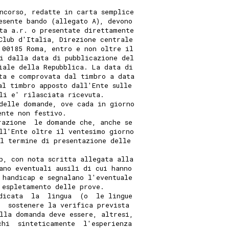
ncorso, redatte in carta semplice
esente bando (allegato A), devono
ta a.r. o presentate direttamente
Club d'Italia, Direzione centrale
 00185 Roma, entro e non oltre il
i dalla data di pubblicazione del
iale della Repubblica. La data di
ta e comprovata dal timbro a data
al timbro apposto dall'Ente sulle
li e' rilasciata ricevuta.
delle domande, ove cada in giorno
ente non festivo.
razione  le domande che, anche se
ll'Ente oltre il ventesimo giorno
el termine di presentazione delle
p, con nota scritta allegata alla
ano eventuali ausili di cui hanno
 handicap e segnalano l'eventuale
'espletamento delle prove.
dicata  la  lingua  (o  le lingue
e  sostenere la verifica prevista
lla domanda deve essere, altresi,
chi  sinteticamente  l'esperienza