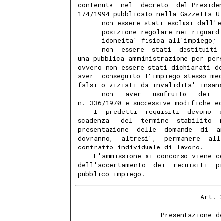
contenute  nel  decreto  del Preside
174/1994 pubblicato nella Gazzetta U
      non essere stati esclusi dall'
      posizione regolare nei riguard
      idoneita' fisica all'impiego;
      non  essere  stati  destituiti
una pubblica amministrazione per per
ovvero non essere stati dichiarati d
aver  conseguito l'impiego stesso me
falsi o viziati da invalidita' insan
      non   aver   usufruito   dei  
n. 336/1970 e successive modifiche e
    I  predetti  requisiti  devono  
scadenza   del  termine  stabilito  
presentazione  delle  domande  di  a
dovranno,  altresi',  permanere  all
contratto individuale di lavoro.
    L'ammissione ai concorso viene c
dell'accertamento  dei  requisiti  p
pubblico impiego.
                               Art. 
                     Presentazione d