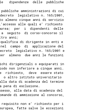
le   dipendenze  delle  pubbliche
 pubbliche amministrazioni di cui
decreto  legislativo n. 165/2001,
to almeno cinque anni di servizio
l'accesso alle quali e' richiesto
aurea;  per  i  dipendenti  delle
 a  seguito  di corso-concorso il
ttro anni;
 qualifica di dirigente in enti e
 nel  campo  di  applicazione del
ecreto  legislativo n. 165/2001 e
per  almeno  due anni le funzioni
ichi dirigenziali o equiparati in
iodo non inferiore a cinque anni.
e  richiesto,  deve  essere stato
,  o altro istituto universitario
alla data di scadenza del termine
a pena di esclusione.
ssesso, alla data di scadenza del
omande di ammissione al concorso,
 requisito non e' richiesto per i
europea, fatte salve le eccezioni