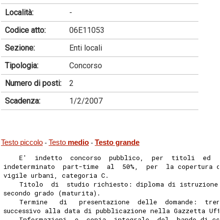
Località:
-
Codice atto:
06E11053
Sezione:
Enti locali
Tipologia:
Concorso
Numero di posti:
2
Scadenza:
1/2/2007
Testo piccolo
Testo
medio
Testo grande
-
-
    E'  indetto  concorso  pubblico,  per  titoli  ed  
indeterminato  part-time  al  50%,  per  la copertura d
vigile urbani, categoria C.
    Titolo  di  studio richiesto: diploma di istruzione
secondo grado (maturita).
    Termine   di   presentazione  delle  domande:  tre
successivo alla data di pubblicazione nella Gazzetta Uf
    Informazioni  e  copia  integrale  del  bando di co