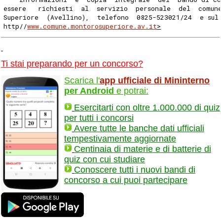
essere   richiesti  al  servizio  personale  del  comun
Superiore  (Avellino),  telefono  0825-523021/24  e sul
http//
www.comune.montorosuperiore.av.it
>
Ti stai preparando per un concorso?
Scarica l'
app ufficiale di Mininterno
per Android
e potrai:
Esercitarti con oltre 1.000.000 di quiz
per tutti i concorsi
Avere tutte le banche dati ufficiali
tempestivamente aggiornate
Centinaia di materie e di batterie di
quiz con cui studiare
Conoscere tutti i nuovi bandi di
concorso a cui puoi partecipare