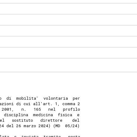
o  di  mobilita'  volontaria  per
azioni di cui all'art. 1, comma 2
 2001,   n.   165   nel   profilo
  disciplina  medicina  fisica  e
el   sostituto   direttore    del
24 del 26 marzo 2024) (MD  05/24)
lata  e  inviata  tramite   posta