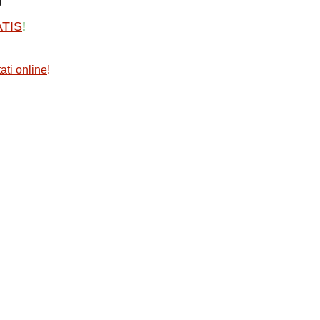
ATIS
!
ati online
!