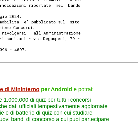
indicazioni riportate  nel  bando
gio 2024. 
mobilita' e' pubblicato sul  sito
zione Concorsi. 
 rivolgersi   all'Amministrazione
zi sanitari - via Degasperi, 79 -
096 - 4097. 
le di Mininterno
per Android
e potrai:
re 1.000.000 di quiz per tutti i concorsi
che dati ufficiali tempestivamente aggiornate
e e di batterie di quiz con cui studiare
nuovi bandi di concorso a cui puoi partecipare