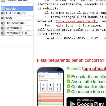
Lavora con noi!
elettronica certificata, secondo le 
di mobilita'. 
Gli speciali
    Il termine scade il giorno 3 mag
TFA Sostegno
    Il testo integrale del bando di 
ASMEL
internet: 
http://www.apss.tn.it_
- se
Dir. scolastici
    Per   ulteriori   informazioni  
Carabinieri
dell'Azienda provinciale per i servi
Personale ATA
38123 Trento. 
    Telefono: 0461/904085 - 4092 - 4
Ti stai preparando per un concorso?
Scarica l'
app ufficia
Esercitarti con olt
Avere tutte le ban
Centinaia di materi
Conoscere tutti i 