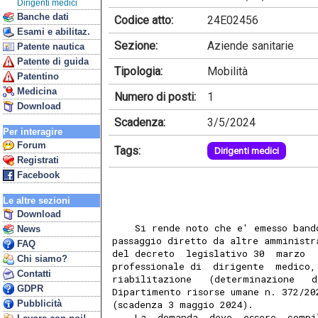
Dirigenti medici
Banche dati
Codice atto:
24E02456
Esami e abilitaz.
Sezione:
Aziende sanitarie
Patente nautica
Patente di guida
Tipologia:
Mobilità
Patentino
Medicina
Numero di posti:
1
Download
Scadenza:
3/5/2024
Per interagire
Forum
Tags:
Dirigenti medici
Registrati
Facebook
Le altre sezioni
Download
    Si rende noto che e' emesso band
News
passaggio diretto da altre amministr
FAQ
del decreto  legislativo 30  marzo  
Chi siamo?
professionale di  dirigente  medico,
Contatti
riabilitazione   (determinazione   d
GDPR
Dipartimento risorse umane n. 372/20
Pubblicità
(scadenza 3 maggio 2024). 
    La  domanda  deve  essere  compi