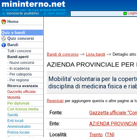
Login
Home
Quiz e bandi
Quiz concorsi
Bandi
Tutti i concorsi
Bandi di concorso
-->
Lista bandi
--> Dettaglio atto
Bandi aperti
- Nuovi concorsi
AZIENDA PROVINCIALE PER 
- In scadenza
- Per categoria
Mobilita' volontaria per la copert
- Per regione
disciplina di medicina fisica e ria
Ricerca avanzata
Gazzetta ufficiale
Mobilità
Registrati
per aggiungere questa o altre pagine ai tu
Per diplomati
Con licenza media
Fonte:
Gazzetta ufficiale "C
Sanità
Enti locali
Ente:
AZIENDA PROVINCIAL
Amministrativi
Polizia locale
Località:
Trento
(
TN
)