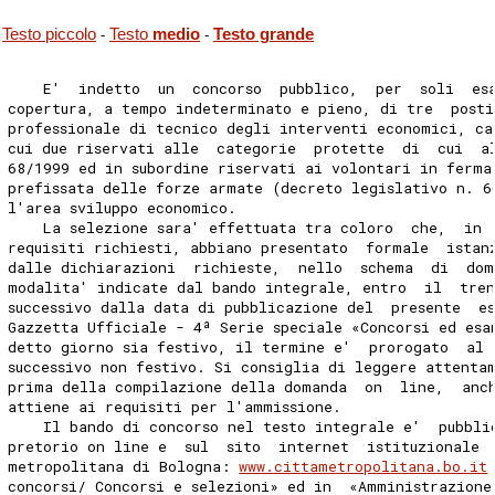
Testo piccolo
Testo
medio
Testo grande
-
-
    E'  indetto  un  concorso  pubblico,  per  soli  es
copertura, a tempo indeterminato e pieno, di tre  posti
professionale di tecnico degli interventi economici, ca
cui due riservati alle  categorie  protette  di  cui  a
68/1999 ed in subordine riservati ai volontari in ferma
prefissata delle forze armate (decreto legislativo n. 6
l'area sviluppo economico. 
    La selezione sara' effettuata tra coloro  che,  in 
requisiti richiesti, abbiano presentato  formale  istan
dalle dichiarazioni  richieste,  nello  schema  di  dom
modalita' indicate dal bando integrale, entro  il  tre
successivo dalla data di pubblicazione del  presente  e
Gazzetta Ufficiale - 4ª Serie speciale «Concorsi ed esa
detto giorno sia festivo, il termine e'  prorogato  al 
successivo non festivo. Si consiglia di leggere attenta
prima della compilazione della domanda  on  line,  anc
attiene ai requisiti per l'ammissione. 
    Il bando di concorso nel testo integrale e'  pubbli
pretorio on line e  sul  sito  internet  istituzionale 
metropolitana di Bologna: 
www.cittametropolitana.bo.it
concorsi/ Concorsi e selezioni» ed in  «Amministrazione