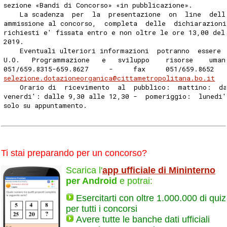
sezione «Bandi di Concorso» «in pubblicazione». 
    La scadenza  per  la  presentazione  on  line  dell
ammissione al concorso,  completa  delle  dichiarazioni
richiesti e' fissata entro e non oltre le ore 13,00 del
2019. 
    Eventuali ulteriori informazioni  potranno  essere 
U.O.   Programmazione   e   sviluppo    risorse    uman
051/659.8315-659.8627     -     fax     051/659.8652  
selezione.dotazioneorganica@cittametropolitana.bo.it
    Orario di  ricevimento  al  pubblico:  mattino:  da
venerdi': dalle 9,30 alle 12,30 -  pomeriggio:  lunedi'
solo su appuntamento. 
Ti stai preparando per un concorso?
Scarica l'
app ufficiale di Mininterno
per Android
e potrai:
Esercitarti con oltre 1.000.000 di quiz
per tutti i concorsi
Avere tutte le banche dati ufficiali