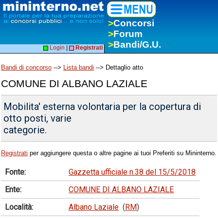
>
Concorsi
>
Forum
>
Bandi/G.U.
Login
|
Registrati
Bandi di concorso
-->
Lista bandi
--> Dettaglio atto
COMUNE DI ALBANO LAZIALE
Mobilita' esterna volontaria per la copertura di
otto posti, varie
categorie.
Registrati
per aggiungere questa o altre pagine ai tuoi Preferiti su Mininterno.
Fonte:
Gazzetta ufficiale n.38 del 15/5/2018
Ente:
COMUNE DI ALBANO LAZIALE
Località:
Albano Laziale
(
RM
)