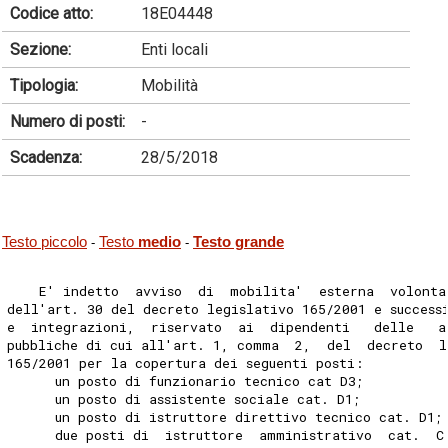
Codice atto:
18E04448
Sezione:
Enti locali
Tipologia:
Mobilità
Numero di posti:
-
Scadenza:
28/5/2018
Testo piccolo
Testo
medio
Testo grande
-
-
    E' indetto  avviso  di  mobilita'  esterna  volonta
dell'art. 30 del decreto legislativo 165/2001 e success
e  integrazioni,  riservato  ai  dipendenti   delle   a
pubbliche di cui all'art. 1, comma  2,  del  decreto  l
165/2001 per la copertura dei seguenti posti: 
      un posto di funzionario tecnico cat D3; 
      un posto di assistente sociale cat. D1; 
      un posto di istruttore direttivo tecnico cat. D1;
      due posti di  istruttore  amministrativo  cat.  C