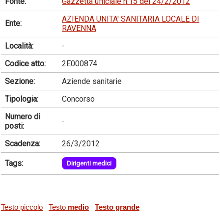
Fonte:
Gazzetta ufficiale n.15 del 24/2/2012
AZIENDA UNITA' SANITARIA LOCALE DI
Ente:
RAVENNA
Località:
-
Codice atto:
2E000874
Sezione:
Aziende sanitarie
Tipologia:
Concorso
Numero di
-
posti:
Scadenza:
26/3/2012
Tags:
Dirigenti medici
Testo piccolo
Testo
medio
Testo grande
-
-