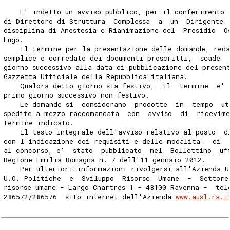
    E' indetto un avviso pubblico, per il conferimento 
di Direttore di Struttura  Complessa  a  un  Dirigente 
disciplina di Anestesia e Rianimazione del  Presidio  O
Lugo. 
    Il termine per la presentazione delle domande, reda
semplice e corredate dei documenti prescritti,  scade  
giorno successivo alla data di pubblicazione del presen
Gazzetta Ufficiale della Repubblica italiana. 
    Qualora detto giorno sia festivo,  il  termine  e' 
primo giorno successivo non festivo. 
    Le domande si  considerano  prodotte  in  tempo  ut
spedite a mezzo raccomandata  con  avviso  di  ricevim
termine indicato. 
    Il testo integrale dell'avviso relativo al posto  d
con l'indicazione dei requisiti e delle modalita'  di  
al concorso, e'  stato  pubblicato  nel  Bollettino  uf
Regione Emilia Romagna n. 7 dell'11 gennaio 2012. 
    Per ulteriori informazioni rivolgersi all'Azienda U
U.O. Politiche  e  Sviluppo  Risorse  Umane  -  Settore
risorse umane - Largo Chartres 1 - 48100 Ravenna -  tel
286572/286576 -sito internet dell'Azienda 
www.ausl.ra.i