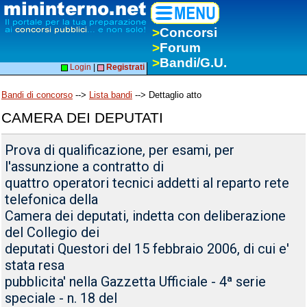
>
Concorsi
>
Forum
>
Bandi/G.U.
Login
|
Registrati
Bandi di concorso
-->
Lista bandi
--> Dettaglio atto
CAMERA DEI DEPUTATI
Prova di qualificazione, per esami, per
l'assunzione a contratto di
quattro operatori tecnici addetti al reparto rete
telefonica della
Camera dei deputati, indetta con deliberazione
del Collegio dei
deputati Questori del 15 febbraio 2006, di cui e'
stata resa
pubblicita' nella Gazzetta Ufficiale - 4ª serie
speciale - n. 18 del