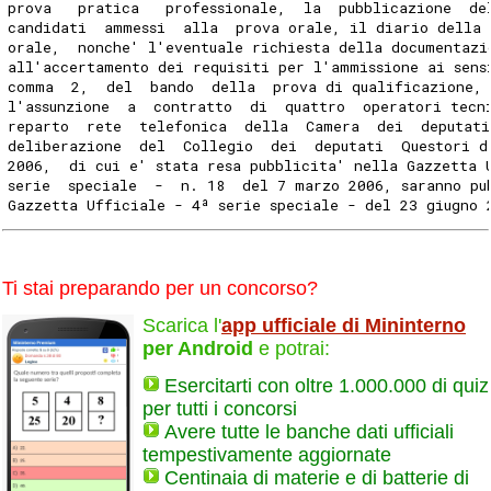
prova   pratica   professionale,  la  pubblicazione  de
candidati  ammessi  alla  prova orale, il diario della
orale,  nonche' l'eventuale richiesta della documentazi
all'accertamento dei requisiti per l'ammissione ai sens
comma  2,  del  bando  della  prova di qualificazione,
l'assunzione  a  contratto  di  quattro  operatori tecn
reparto  rete  telefonica  della  Camera  dei  deputati
deliberazione  del  Collegio  dei  deputati  Questori d
2006,  di cui e' stata resa pubblicita' nella Gazzetta 
serie  speciale  -  n. 18  del 7 marzo 2006, saranno pu
Gazzetta Ufficiale - 4ª serie speciale - del 23 giugno 
Ti stai preparando per un concorso?
Scarica l'
app ufficiale di Mininterno
per Android
e potrai:
Esercitarti con oltre 1.000.000 di quiz
per tutti i concorsi
Avere tutte le banche dati ufficiali
tempestivamente aggiornate
Centinaia di materie e di batterie di