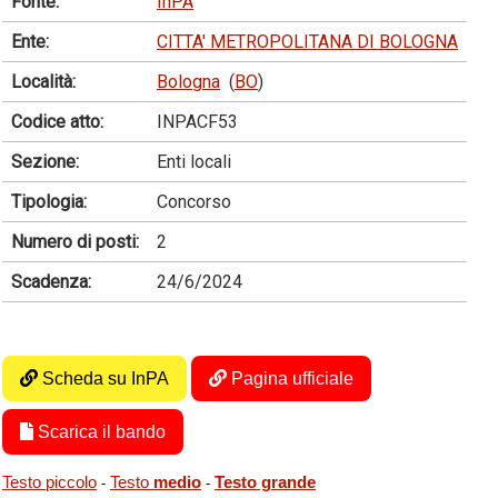
Fonte:
InPA
Ente:
CITTA' METROPOLITANA DI BOLOGNA
Località:
Bologna
(
BO
)
Codice atto:
INPACF53
Sezione:
Enti locali
Tipologia:
Concorso
Numero di posti:
2
Scadenza:
24/6/2024
Scheda su InPA
Pagina ufficiale
Scarica il bando
Testo piccolo
Testo
medio
Testo grande
-
-