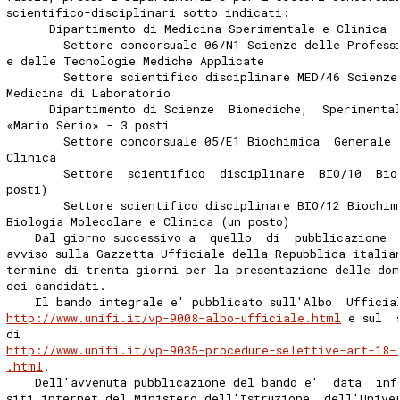
scientifico-disciplinari sotto indicati: 
      Dipartimento di Medicina Sperimentale e Clinica 
        Settore concorsuale 06/N1 Scienze delle Profess
e delle Tecnologie Mediche Applicate 
        Settore scientifico disciplinare MED/46 Scienze
Medicina di Laboratorio 
      Dipartimento di Scienze  Biomediche,  Sperimenta
«Mario Serio» - 3 posti 
        Settore concorsuale 05/E1 Biochimica  Generale 
Clinica 
        Settore  scientifico  disciplinare  BIO/10  Bio
posti) 
        Settore scientifico disciplinare BIO/12 Biochim
Biologia Molecolare e Clinica (un posto) 
    Dal giorno successivo a  quello  di  pubblicazione 
avviso sulla Gazzetta Ufficiale della Repubblica italia
termine di trenta giorni per la presentazione delle do
dei candidati. 
    Il bando integrale e' pubblicato sull'Albo  Ufficia
http://www.unifi.it/vp-9008-albo-ufficiale.html
 e sul  
di                                                     
http://www.unifi.it/vp-9035-procedure-selettive-art-18-
.html
. 
    Dell'avvenuta pubblicazione del bando e'  data  inf
siti internet del Ministero dell'Istruzione, dell'Unive