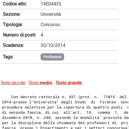
Codice atto:
14E04435
Sezione:
Università
Tipologia:
Concorso
Numero di posti:
4
Scadenza:
30/10/2014
Tags:
Professori
Testo piccolo
Testo
medio
Testo grande
-
-
    Con decreto rettorale n. 837 (prot. n.  71015  del 
2014 presso l'Universita' degli Studi  di  Firenze  son
procedure selettive per la copertura di quattro posti  
di seconda fascia, di cui  all'art.  18,  comma  1,  de
dicembre 2010, n. 240, secondo le modalita' previste d
per la disciplina della chiamata dei professori di  pri
fascia, presso i Dipartimenti e per i settori concorsua