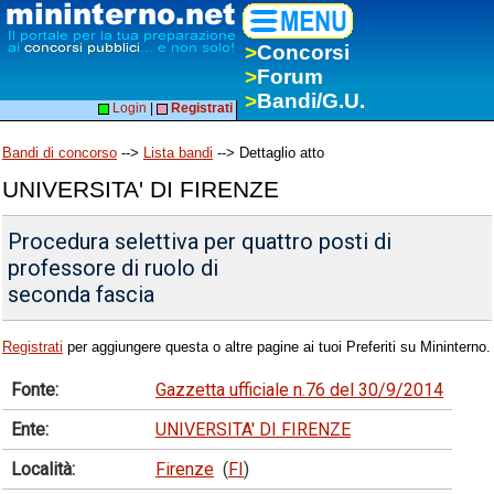
>
Concorsi
>
Forum
>
Bandi/G.U.
Login
|
Registrati
Bandi di concorso
-->
Lista bandi
--> Dettaglio atto
UNIVERSITA' DI FIRENZE
Procedura selettiva per quattro posti di
professore di ruolo di
seconda fascia
Registrati
per aggiungere questa o altre pagine ai tuoi Preferiti su Mininterno.
Fonte:
Gazzetta ufficiale n.76 del 30/9/2014
Ente:
UNIVERSITA' DI FIRENZE
Località:
Firenze
(
FI
)