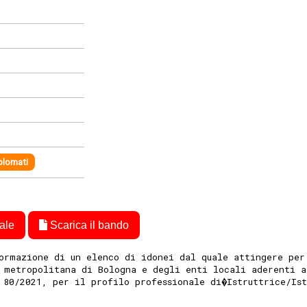
plomati
ale
Scarica il bando
ormazione di un elenco di idonei dal quale attingere per
 metropolitana di Bologna e degli enti locali aderenti a
 80/2021, per il profilo professionale di�Istruttrice/Is