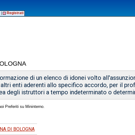
|
Registrati
 BOLOGNA
ormazione di un elenco di idonei volto all'assunzione
ltri enti aderenti allo specifico accordo, per il pro
area degli istruttori a tempo indeterminato o determ
oi Preferiti su Mininterno.
ANA DI BOLOGNA