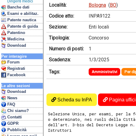
Dirigenti medici
Località:
Bologna
(
BO
)
Banche dati
Esami e abilitaz.
Codice atto:
INPA9122
Patente nautica
Sezione:
Enti locali
Patente di guida
Patentino
Tipologia:
Concorso
Medicina
Download
Numero di posti:
1
Per interagire
Scadenza:
1/3/2025
Forum
Registrati
Tags:
Amministrativi
Per di
Facebook
Le altre sezioni
Download
News
Scheda su InPA
Pagina uffici
FAQ
Chi siamo?
Selezione Unica, per esami, per la f
Contatti
o determinato, nei ruoli della Città
GDPR
dell'art. 3-bis del Decreto Legge n.
Pubblicità
Istruttori