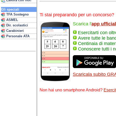
Lavora con noi!
Gli speciali
Ti stai preparando per un concorso?
TFA Sostegno
ASMEL
Scarica l'
app ufficia
Dir. scolastici
Carabinieri
Esercitarti con olt
Personale ATA
Avere tutte le ban
Centinaia di materi
Conoscere tutti i 
Scaricala subito GR
Non hai uno smartphone Android?
Esercit