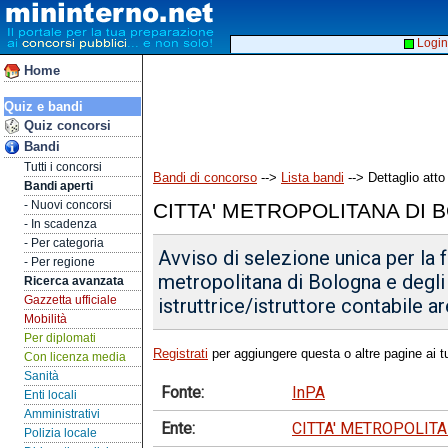
Login
Home
Quiz e bandi
Quiz concorsi
Bandi
Tutti i concorsi
Bandi di concorso
-->
Lista bandi
--> Dettaglio atto
Bandi aperti
- Nuovi concorsi
CITTA' METROPOLITANA DI
- In scadenza
- Per categoria
Avviso di selezione unica per la f
- Per regione
metropolitana di Bologna e degli a
Ricerca avanzata
Gazzetta ufficiale
istruttrice/istruttore contabile 
Mobilità
Per diplomati
Registrati
per aggiungere questa o altre pagine ai tu
Con licenza media
Sanità
Fonte:
InPA
Enti locali
Amministrativi
Ente:
CITTA' METROPOLIT
Polizia locale