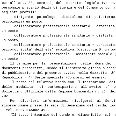
cui all'art. 20, comma 1, del  decreto  legislativo  n.
personale precario della dirigenza e del Comparto con 
seguenti profili: 
      dirigente  psicologo,  disciplina  di  psicoterap
psicologia) un posto; 
      collaboratore professionale sanitario - ostetrica
un posto; 
      collaboratore professionale sanitario - dietista 
un posto; 
      collaboratore professionale sanitario - terapista
psicomotricita' dell'eta' evolutiva (categoria D) un po
      collaboratore professionale - assistente sociale 
un posto. 
    Il termine per la  presentazione  delle  domande, 
documenti prescritti, scade il trentesimo giorno succes
di pubblicazione del presente avviso nella Gazzetta  Uf
Repubblica - 4ª Serie speciale «Concorsi ed esami». 
    Il testo del relativo bando con  l'indicazione  dei
delle  modalita'  di  partecipazione  all'avviso  e'  p
Bollettino Ufficiale della Regione Lombardia n. 36  de
2021. 
    Per  ulteriori  informazioni  rivolgersi  al  Servi
risorse umane presso la sede di Desenzano del Garda, lo
- tel. 030/9145882-498. 
    (Il testo integrale del bando e' disponibile  sul  