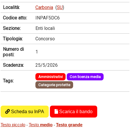
Località:
Carbonia
(
SU
)
Codice atto:
INPAF5DC6
Sezione:
Enti locali
Tipologia:
Concorso
Numero di
1
posti:
Scadenza:
25/5/2026
Amministrativi
Con licenza media
Tags:
Categorie protette
Scheda su InPA
Scarica il bando
Testo piccolo
Testo
medio
Testo grande
-
-