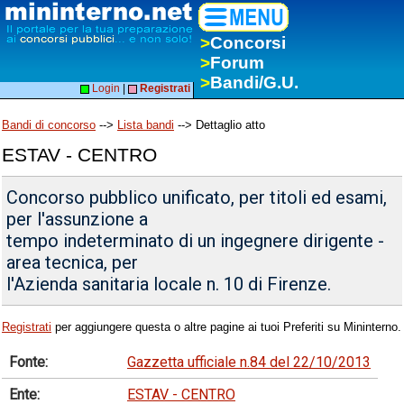
>
Concorsi
>
Forum
>
Bandi/G.U.
Login
|
Registrati
Bandi di concorso
-->
Lista bandi
--> Dettaglio atto
ESTAV - CENTRO
Concorso pubblico unificato, per titoli ed esami,
per l'assunzione a
tempo indeterminato di un ingegnere dirigente -
area tecnica, per
l'Azienda sanitaria locale n. 10 di Firenze.
Registrati
per aggiungere questa o altre pagine ai tuoi Preferiti su Mininterno.
Fonte:
Gazzetta ufficiale n.84 del 22/10/2013
Ente:
ESTAV - CENTRO