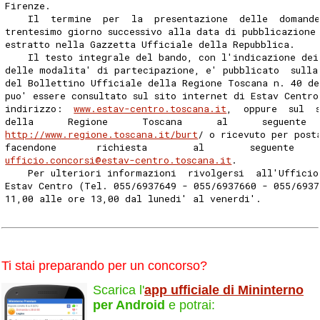
Firenze. 
    Il  termine  per  la  presentazione  delle  domande
trentesimo giorno successivo alla data di pubblicazione
estratto nella Gazzetta Ufficiale della Repubblica. 
    Il testo integrale del bando, con l'indicazione dei
delle modalita' di partecipazione, e' pubblicato  sulla
del Bollettino Ufficiale della Regione Toscana n. 40 de
puo' essere consultato sul sito internet di Estav Centro
indirizzo:  
www.estav-centro.toscana.it
,  oppure  sul  
della      Regione      Toscana      al      seguente  
http://www.regione.toscana.it/burt
/ o ricevuto per post
facendone       richiesta        al        seguente    
ufficio.concorsi@estav-centro.toscana.it
. 
    Per ulteriori informazioni  rivolgersi  all'Ufficio
Estav Centro (Tel. 055/6937649 - 055/6937660 - 055/6937
11,00 alle ore 13,00 dal lunedi' al venerdi'. 
Ti stai preparando per un concorso?
Scarica l'
app ufficiale di Mininterno
per Android
e potrai: