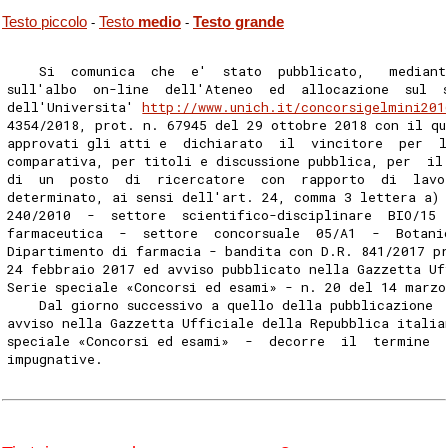
Testo piccolo
Testo
medio
Testo grande
-
-
    Si  comunica  che  e'  stato  pubblicato,   mediant
sull'albo  on-line  dell'Ateneo  ed  allocazione  sul  
dell'Universita' 
http://www.unich.it/concorsigelmini201
4354/2018, prot. n. 67945 del 29 ottobre 2018 con il qu
approvati gli atti e  dichiarato  il  vincitore  per  l
comparativa, per titoli e discussione pubblica, per  il
di  un  posto  di  ricercatore  con  rapporto  di  lavo
determinato, ai sensi dell'art. 24, comma 3 lettera a) 
240/2010  -  settore  scientifico-disciplinare  BIO/15 
farmaceutica  -  settore  concorsuale  05/A1  -  Botani
Dipartimento di farmacia - bandita con D.R. 841/2017 p
24 febbraio 2017 ed avviso pubblicato nella Gazzetta Uf
Serie speciale «Concorsi ed esami» - n. 20 del 14 marzo
    Dal giorno successivo a quello della pubblicazione 
avviso nella Gazzetta Ufficiale della Repubblica italia
speciale «Concorsi ed esami»  -  decorre  il  termine  
impugnative. 